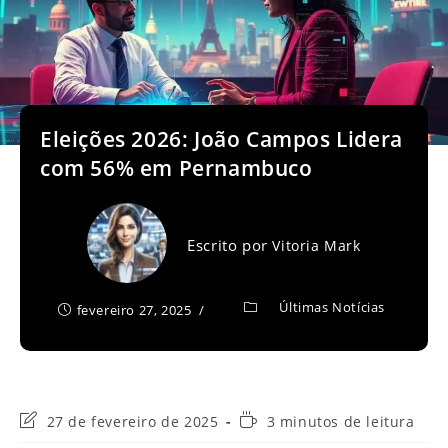
Eleições 2026: João Campos Lidera
com 56% em Pernambuco
Escrito por
Vitoria Mark
Últimas Notícias
fevereiro 27, 2025
Última
Tempo
27 de fevereiro de 2025
3 minutos de leitura
modificação
de