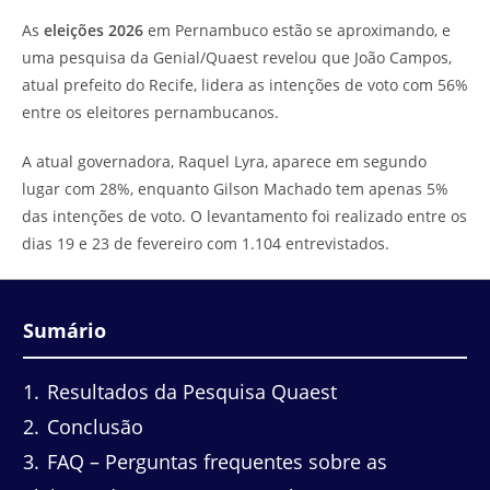
do
leitura:
As
eleições 2026
em Pernambuco estão se aproximando, e
post:
uma pesquisa da Genial/Quaest revelou que João Campos,
atual prefeito do Recife, lidera as intenções de voto com 56%
entre os eleitores pernambucanos.
A atual governadora, Raquel Lyra, aparece em segundo
lugar com 28%, enquanto Gilson Machado tem apenas 5%
das intenções de voto. O levantamento foi realizado entre os
dias 19 e 23 de fevereiro com 1.104 entrevistados.
Sumário
1
Resultados da Pesquisa Quaest
2
Conclusão
3
FAQ – Perguntas frequentes sobre as