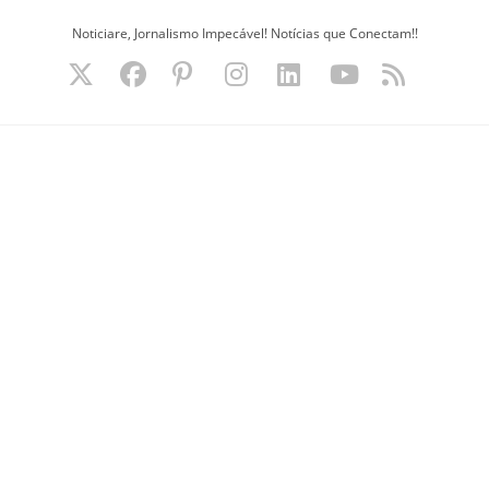
Ir
Noticiare, Jornalismo Impecável! Notícias que Conectam!!
para
o
conteúdo