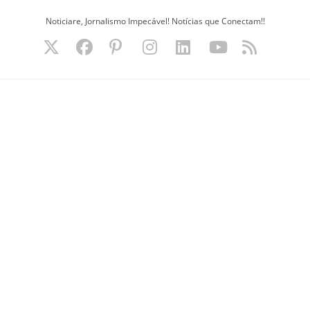
Ir
Noticiare, Jornalismo Impecável! Notícias que Conectam!!
para
o
conteúdo