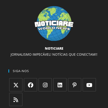
NOTICIARE
JORNALISMO IMPECÁVEL! NOTÍCIAS QUE CONECTAM!!
SIGA-NOS
Abre
Abre
Abre
Abre
Abre
Abre
em
em
em
em
em
em
uma
uma
uma
uma
uma
uma