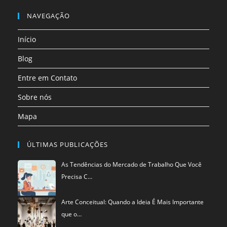
Abre
nova
nova
nova
nova
nova
nova
em
NAVEGAÇÃO
aba
aba
aba
aba
aba
aba
uma
Início
nova
aba
Blog
Entre em Contato
Sobre nós
Mapa
ÚLTIMAS PUBLICAÇÕES
As Tendências do Mercado de Trabalho Que Você
Precisa C…
Arte Conceitual: Quando a Ideia É Mais Importante
que o…