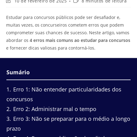
Última
Tempo
10 de fevereiro de 2025
8 minutos de leitura
modificação
de
do
leitura:
Estudar para concursos públicos pode ser desafiador e,
post:
muitas vezes, os concurseiros cometem erros que podem
comprometer suas chances de sucesso. Neste artigo, vamos
abordar os
4 erros mais comuns ao estudar para concursos
e fornecer dicas valiosas para contorná-los.
Sumário
1
Erro 1: Não entender particularidades dos
concursos
2
Erro 2: Administrar mal o tempo
3
Erro 3: Não se preparar para o médio a longo
prazo