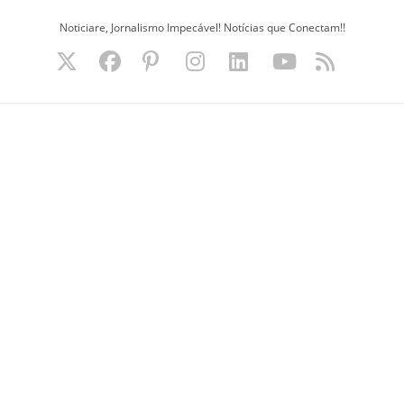
Ir
Noticiare, Jornalismo Impecável! Notícias que Conectam!!
para
o
conteúdo