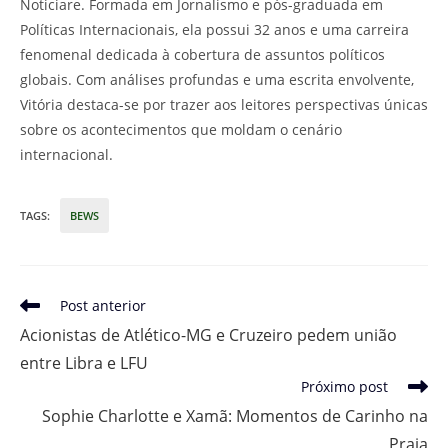
Noticiare. Formada em Jornalismo e pós-graduada em
Políticas Internacionais, ela possui 32 anos e uma carreira
fenomenal dedicada à cobertura de assuntos políticos
globais. Com análises profundas e uma escrita envolvente,
Vitória destaca-se por trazer aos leitores perspectivas únicas
sobre os acontecimentos que moldam o cenário
internacional.
TAGS
:
BEWS
Leia
Post anterior
mais
Acionistas de Atlético-MG e Cruzeiro pedem união
artigos
entre Libra e LFU
Próximo post
Sophie Charlotte e Xamã: Momentos de Carinho na
Praia