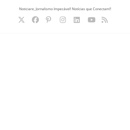
Ir
Noticiare, Jornalismo Impecável! Notícias que Conectam!!
para
o
conteúdo