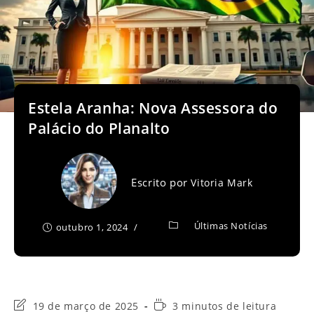
Estela Aranha: Nova Assessora do
Palácio do Planalto
Escrito por
Vitoria Mark
Últimas Notícias
outubro 1, 2024
Última
Tempo
19 de março de 2025
3 minutos de leitura