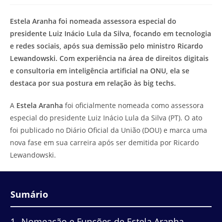
modificação
de
do
leitura:
Estela Aranha foi nomeada assessora especial do
post:
presidente Luiz Inácio Lula da Silva, focando em tecnologia
e redes sociais, após sua demissão pelo ministro Ricardo
Lewandowski. Com experiência na área de direitos digitais
e consultoria em inteligência artificial na ONU, ela se
destaca por sua postura em relação às big techs.
A
Estela Aranha
foi oficialmente nomeada como assessora
especial do presidente Luiz Inácio Lula da Silva (PT). O ato
foi publicado no Diário Oficial da União (DOU) e marca uma
nova fase em sua carreira após ser demitida por Ricardo
Lewandowski.
Sumário
1
Nomeação e Funções de Estela Aranha