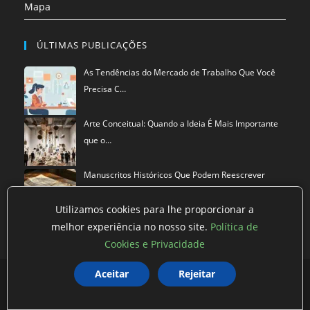
Mapa
ÚLTIMAS PUBLICAÇÕES
As Tendências do Mercado de Trabalho Que Você
Precisa C…
Arte Conceitual: Quando a Ideia É Mais Importante
que o…
Manuscritos Históricos Que Podem Reescrever
Tudo Que Sa…
Utilizamos cookies para lhe proporcionar a
melhor experiência no nosso site.
Política de
Cookies e Privacidade
Aceitar
Rejeitar
Política de privacidade
Termos de Uso
Exclusão de Dados
©
Mestre dos Blogs
2026