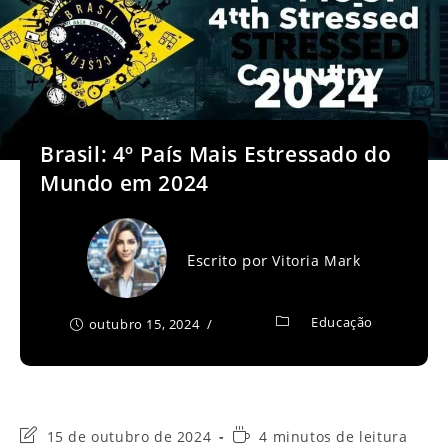
Brasil: 4º País Mais Estressado do
Mundo em 2024
Escrito por
Vitoria Mark
Educação
outubro 15, 2024
Última
Tempo
15 de outubro de 2024
4 minutos de leitura