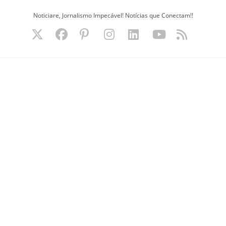
Ir
Noticiare, Jornalismo Impecável! Notícias que Conectam!!
para
o
conteúdo