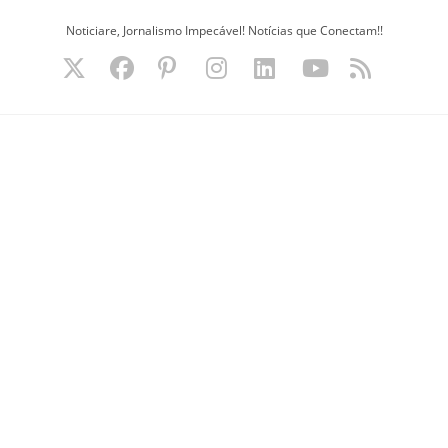
Ir
Noticiare, Jornalismo Impecável! Notícias que Conectam!!
para
o
conteúdo