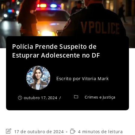
Polícia Prende Suspeito de
Estuprar Adolescente no DF
Escrito por
Vitoria Mark
Crimes e Justiça
outubro 17, 2024
Última
Tempo
17 de outubro de 2024
4 minutos de leitura