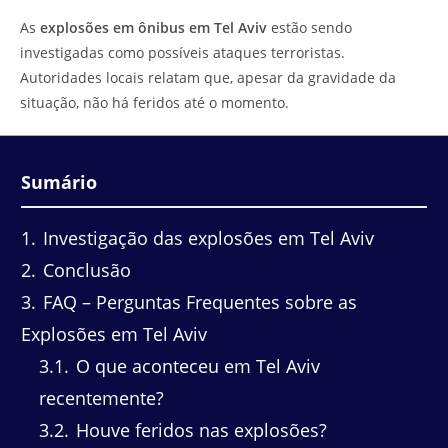
do
leitura:
As
explosões em ônibus em Tel Aviv
estão sendo
post:
investigadas como possíveis ataques terroristas.
Autoridades locais relatam que, apesar da gravidade da
situação, não há feridos até o momento.
Sumário
1
Investigação das explosões em Tel Aviv
2
Conclusão
3
FAQ – Perguntas Frequentes sobre as
Explosões em Tel Aviv
3.1
O que aconteceu em Tel Aviv
recentemente?
3.2
Houve feridos nas explosões?