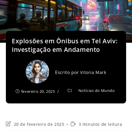
Explosões em Ônibus em Tel Aviv:
Investigação em Andamento
Escrito por
Vitoria Mark
Notícias do Mundo
fevereiro 20, 2025
Última
Tempo
20 de fevereiro de 2025
3 minutos de leitura
modificação
de