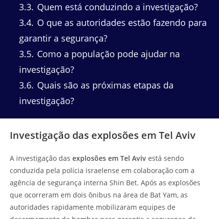
3.3
Quem está conduzindo a investigação?
3.4
O que as autoridades estão fazendo para
garantir a segurança?
3.5
Como a população pode ajudar na
investigação?
3.6
Quais são as próximas etapas da
investigação?
Investigação das explosões em Tel Aviv
A investigação das
explosões em Tel Aviv
está sendo
conduzida pela polícia israelense em colaboração com a
agência de segurança interna Shin Bet. Após as explosões
que ocorreram em dois ônibus na área de Bat Yam, as
autoridades rapidamente mobilizaram equipes de