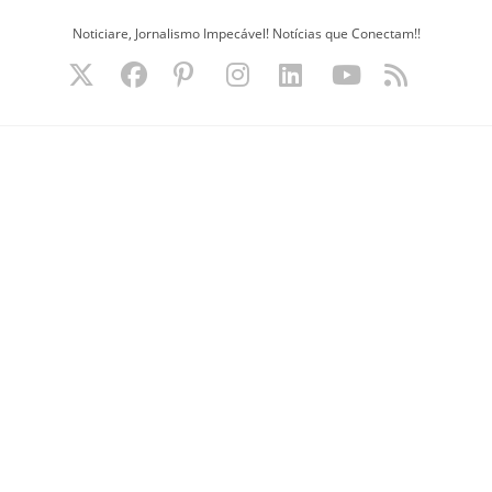
Ir
Noticiare, Jornalismo Impecável! Notícias que Conectam!!
para
o
conteúdo