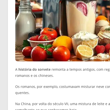
A
história do sorvete
remonta a tempos antigos, com regi
romanos e os chineses.
Os romanos, por exemplo, costumavam misturar neve com 
quentes.
Na China, por volta do século VII, uma mistura de leite
semelhante ao que conhecemos hoje.