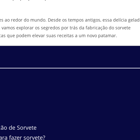
s ao redor do mundo. Desde os tempos antigos, essa delícia gelad
 vamos explorar os segredos por trás da fabricação do sorvete
ticas que podem elevar suas receitas a um novo patamar.
ção de Sorvete
ra fazer sorvete?