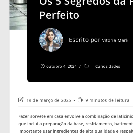
Os 5 Segredos da 
Perfeito
Escrito por
Vitoria Mark
outubro 4, 2024
Curiosidades
Última
Tempo
19 de março de 2025
9 minutos de leitura
modificação
de
do
leitura:
Fazer sorvete em casa envolve a combinação de laticíni
post:
que inclui a preparação da base, resfriamento, batiment
importante usar ingredientes de alta qualidade e respei