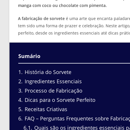
manga com coco ou chocolate com pimenta.
A fabricação de sorvete
é uma arte que encanta paladare
tem sido uma forma de prazer e celebração. Neste artigo,
perfeito, desde os ingredientes essenciais até dicas prá
Sumário
1
História do Sorvete
2
Ingredientes Essenciais
3
Processo de Fabricação
4
Dicas para o Sorvete Perfeito
5
Receitas Criativas
6
FAQ – Perguntas Frequentes sobre Fabrica
6.1
Quais são os ingredientes essenciais pa