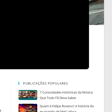
PUBLICAÇÕES POPULARES
7 Curiosidades Históricas da Música
Que Todo Fã Deve Saber
é
Quem é Felipe Roseno? A história do
e
ex-marido de Mel Lisboa