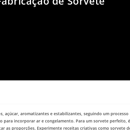
Fabricação de Sorvete
os, açúcar, aromatizantes e estabilizantes, seguindo um processo
o para incorporar ar e congelamento. Para um sorvete perfeito, 
tar as proporções. Experimente receitas criativas como sorvete d