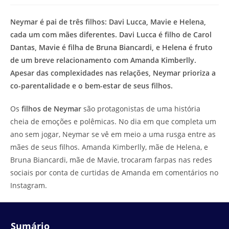
modificação
de
do
leitura:
Neymar é pai de três filhos: Davi Lucca, Mavie e Helena,
post:
cada um com mães diferentes. Davi Lucca é filho de Carol
Dantas, Mavie é filha de Bruna Biancardi, e Helena é fruto
de um breve relacionamento com Amanda Kimberlly.
Apesar das complexidades nas relações, Neymar prioriza a
co-parentalidade e o bem-estar de seus filhos.
Os
filhos de Neymar
são protagonistas de uma história
cheia de emoções e polêmicas. No dia em que completa um
ano sem jogar, Neymar se vê em meio a uma rusga entre as
mães de seus filhos. Amanda Kimberlly, mãe de Helena, e
Bruna Biancardi, mãe de Mavie, trocaram farpas nas redes
sociais por conta de curtidas de Amanda em comentários no
Instagram.
Sumário