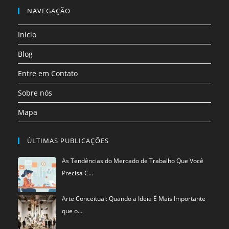
nova
nova
nova
nova
nova
nova
em
NAVEGAÇÃO
aba
aba
aba
aba
aba
aba
uma
Início
nova
aba
Blog
Entre em Contato
Sobre nós
Mapa
ÚLTIMAS PUBLICAÇÕES
As Tendências do Mercado de Trabalho Que Você
Precisa C…
Arte Conceitual: Quando a Ideia É Mais Importante
que o…