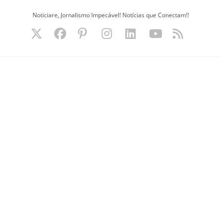
Ir
Noticiare, Jornalismo Impecável! Notícias que Conectam!!
para
o
conteúdo