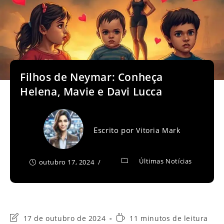
Filhos de Neymar: Conheça
Helena, Mavie e Davi Lucca
Escrito por
Vitoria Mark
Últimas Notícias
outubro 17, 2024
Última
Tempo
17 de outubro de 2024
11 minutos de leitura