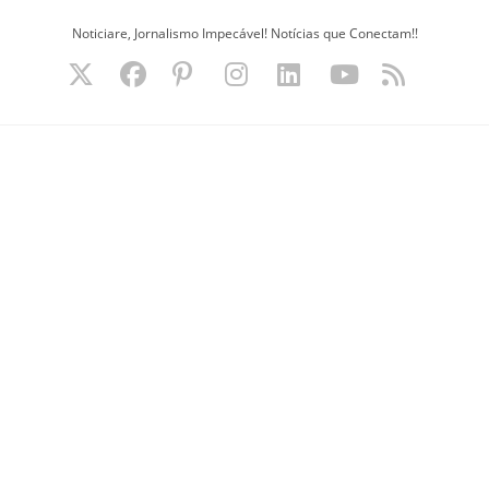
Ir
Noticiare, Jornalismo Impecável! Notícias que Conectam!!
para
o
conteúdo