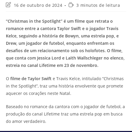
Última
Tempo
16 de outubro de 2024
3 minutos de leitura
modificação
de
do
leitura:
“Christmas in the Spotlight” é um filme que retrata o
post:
romance entre a cantora Taylor Swift e o jogador Travis
Kelce, seguindo a história de Bowyn, uma estrela pop, e
Drew, um jogador de futebol, enquanto enfrentam os
desafios de um relacionamento sob os holofotes. O filme,
que conta com Jessica Lord e Laith Wallschleger no elenco,
estreia no canal Lifetime em 23 de novembro.
O
filme de Taylor Swift
e Travis Kelce, intitulado “Christmas
in the Spotlight”, traz uma história envolvente que promete
aquecer os corações neste Natal.
Baseado no romance da cantora com o jogador de futebol, a
produção do canal Lifetime traz uma estrela pop em busca
do amor verdadeiro.