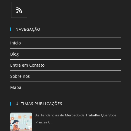
Abre
Abre
Abre
Abre
Abre
Abre
em
em
em
em
em
em
uma
uma
uma
uma
uma
uma
Abre
nova
nova
nova
nova
nova
nova
em
NAVEGAÇÃO
aba
aba
aba
aba
aba
aba
uma
Início
nova
aba
Blog
Entre em Contato
Sobre nós
Mapa
ÚLTIMAS PUBLICAÇÕES
As Tendências do Mercado de Trabalho Que Você
Precisa C…