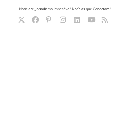
Ir
Noticiare, Jornalismo Impecável! Notícias que Conectam!!
para
o
conteúdo