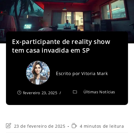
Ex-participante de reality show
tem casa invadida em SP
Escrito por
Vitoria Mark
Últimas Notícias
fevereiro 23, 2025
Última
Tempo
23 de fevereiro de 2025
4 minutos de leitura
modificação
de