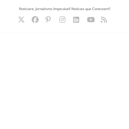
Ir
Noticiare, Jornalismo Impecável! Notícias que Conectam!!
para
o
conteúdo