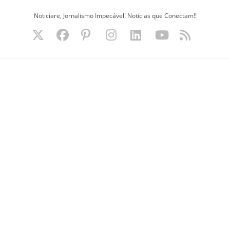
Ir
Noticiare, Jornalismo Impecável! Notícias que Conectam!!
para
o
conteúdo