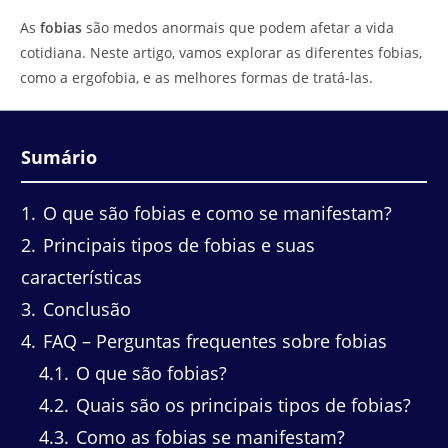
do
leitura:
As
fobias
são medos anormais que podem afetar a vida
post:
cotidiana. Neste artigo, vamos explorar as diferentes fobias,
como a ergofobia, e as melhores formas de tratá-las.
Sumário
1
O que são fobias e como se manifestam?
2
Principais tipos de fobias e suas
características
3
Conclusão
4
FAQ – Perguntas frequentes sobre fobias
4.1
O que são fobias?
4.2
Quais são os principais tipos de fobias?
4.3
Como as fobias se manifestam?