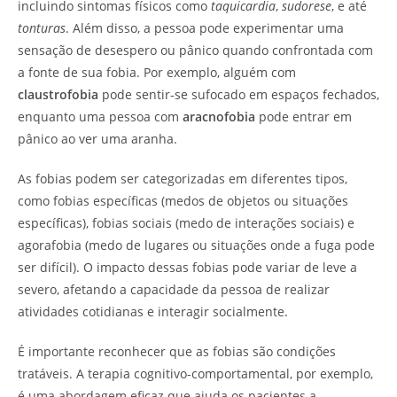
incluindo sintomas físicos como
taquicardia
,
sudorese
, e até
tonturas
. Além disso, a pessoa pode experimentar uma
sensação de desespero ou pânico quando confrontada com
a fonte de sua fobia. Por exemplo, alguém com
claustrofobia
pode sentir-se sufocado em espaços fechados,
enquanto uma pessoa com
aracnofobia
pode entrar em
pânico ao ver uma aranha.
As fobias podem ser categorizadas em diferentes tipos,
como fobias específicas (medos de objetos ou situações
específicas), fobias sociais (medo de interações sociais) e
agorafobia (medo de lugares ou situações onde a fuga pode
ser difícil). O impacto dessas fobias pode variar de leve a
severo, afetando a capacidade da pessoa de realizar
atividades cotidianas e interagir socialmente.
É importante reconhecer que as fobias são condições
tratáveis. A terapia cognitivo-comportamental, por exemplo,
é uma abordagem eficaz que ajuda os pacientes a