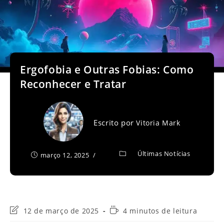
Ergofobia e Outras Fobias: Como
Reconhecer e Tratar
Escrito por
Vitoria Mark
Últimas Notícias
março 12, 2025
Última
Tempo
12 de março de 2025
4 minutos de leitura
modificação
de