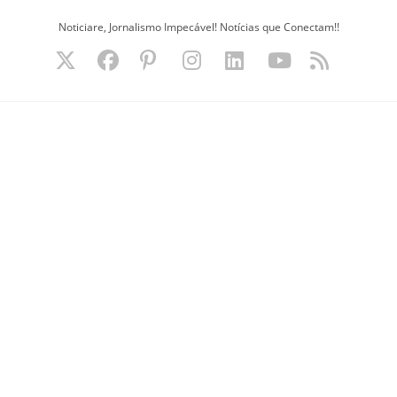
Ir
Noticiare, Jornalismo Impecável! Notícias que Conectam!!
para
o
conteúdo