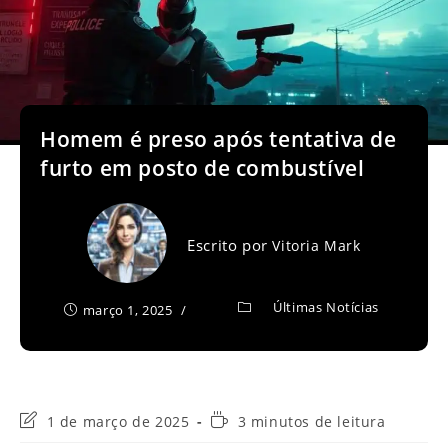
Homem é preso após tentativa de
furto em posto de combustível
Escrito por
Vitoria Mark
Últimas Notícias
março 1, 2025
Última
Tempo
1 de março de 2025
3 minutos de leitura
modificação
de