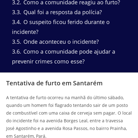
3.2
Como a comunidade reagiu ao furto?
3.3
Qual foi a resposta da polícia?
3.4
O suspeito ficou ferido durante o
incidente?
3.5
Onde aconteceu o incidente?
3.6
Como a comunidade pode ajudar a
prevenir crimes como esse?
Tentativa de furto em Santarém
A tentativa de furto ocorreu na manhã do último sábado,
quando um homem foi flagrado tentando sair de um posto
de combustível com uma caixa de cerveja sem pagar. O local
do incidente foi na avenida Borges Leal, entre a travessa
José Agostinho e a avenida Rosa Passos, no bairro Prainha,
em Santarém, Pará.