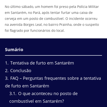
do
leitura:
No último sábado, um homem foi preso pela Polícia Militar
post:
em Santarém, no Pará, após tentar furtar uma caixa de
cerveja em um posto de combustível. O incidente ocorreu
na avenida Borges Leal, no bairro Prainha, onde o suspeito
foi flagrado por funcionários do local.
Sumário
1
Tentativa de furto em Santarém
2
Conclusão
3
FAQ – Perguntas frequentes sobre a tentativa
de furto em Santarém
3.1
O que aconteceu no posto de
combustível em Santarém?