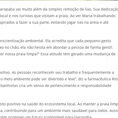
Garopaba vai muito além da simples remoção de lixo. Sua dedicaçã
l e nos turistas que visitam a praia. Ao ver Maria trabalhando
rados a fazer a sua parte, evitando jogar lixo na areia e até
nscientização ambiental. Ela acredita que cada pequeno gesto
xo no chão, ela não hesita em abordar a pessoa de forma gentil:
nter nossa praia limpa?” Essa atitude tem gerado uma mudança de
sitivo. As pessoas reconhecem seu trabalho e frequentemente a
meio ambiente pode ser divertido e leve”, diz a farmacêutica Rit
os banhistas cria um senso de pertencimento e responsabilidade
to positivo na saúde do ecossistema local. Ao manter a praia limp
ua, contribuindo para um ambiente mais saudável para todos. Assi
mbém promove um futuro sustentável para Garopaba.