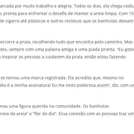
rcada por muito trabalho e alegria. Todos os dias, ela chega cedo,
to, pronta para enfrentar o desafio de manter a areia limpa. Com 15
de cigarro até plásticos e outros resíduos que os banhistas deixam
ercorre a praia, recolhendo tudo que encontra pelo caminho. Mas
antes, sempre com uma palavra amiga e uma piada pronta. “Eu gost
 inspirar as pessoas a cuidarem da praia, então estou fazendo
o, se tornou uma marca registrada. Ela acredita que, mesmo no
o alto é a minha assinatura! Eu me sinto poderosa assim”, diz, com 
ornou uma figura querida na comunidade. Os banhistas
eia da areia” e “flor do dia”. Essa conexão com as pessoas traz u