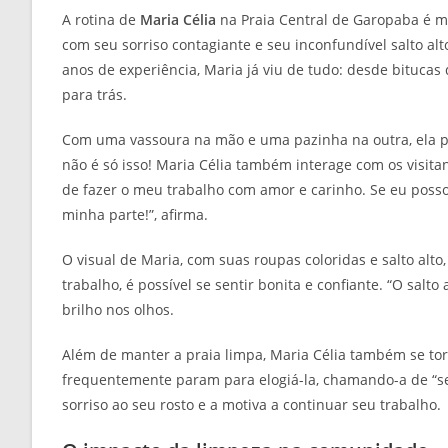
A rotina de
Maria Célia
na Praia Central de Garopaba é ma
com seu sorriso contagiante e seu inconfundível salto al
anos de experiência, Maria já viu de tudo: desde bitucas 
para trás.
Com uma vassoura na mão e uma pazinha na outra, ela p
não é só isso! Maria Célia também interage com os visit
de fazer o meu trabalho com amor e carinho. Se eu posso
minha parte!”, afirma.
O visual de Maria, com suas roupas coloridas e salto alt
trabalho, é possível se sentir bonita e confiante. “O salt
brilho nos olhos.
Além de manter a praia limpa, Maria Célia também se t
frequentemente param para elogiá-la, chamando-a de “ser
sorriso ao seu rosto e a motiva a continuar seu trabalho.