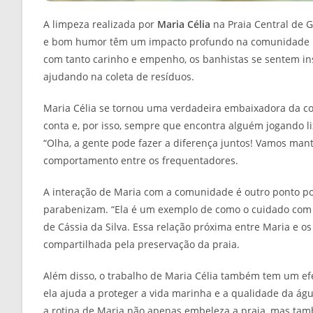
A limpeza realizada por
Maria Célia
na Praia Central de 
e bom humor têm um impacto profundo na comunidade loca
com tanto carinho e empenho, os banhistas se sentem inspi
ajudando na coleta de resíduos.
Maria Célia se tornou uma verdadeira embaixadora da co
conta e, por isso, sempre que encontra alguém jogando li
“Olha, a gente pode fazer a diferença juntos! Vamos ma
comportamento entre os frequentadores.
A interação de Maria com a comunidade é outro ponto po
parabenizam. “Ela é um exemplo de como o cuidado com o 
de Cássia da Silva. Essa relação próxima entre Maria e 
compartilhada pela preservação da praia.
Além disso, o trabalho de Maria Célia também tem um efei
ela ajuda a proteger a vida marinha e a qualidade da ág
a rotina de Maria não apenas embeleza a praia, mas ta