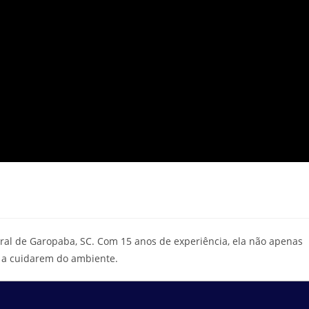
tral de Garopaba, SC. Com 15 anos de experiência, ela não apenas
 a cuidarem do ambiente.