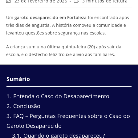
Última
Tempo
23 de fevereiro de 2025
3 minutos de leitura
modificação
de
do
leitura:
Um
garoto desaparecido em Fortaleza
foi encontrado após
post:
três dias de angústia. A história comoveu a comunidade e
levantou questões sobre segurança nas escolas.
A criança sumiu na última quinta-feira (20) após sair da
escola, e o desfecho feliz trouxe alívio aos familiares.
Sumário
1
Entenda o Caso do Desaparecimento
2
Conclusão
3
FAQ – Perguntas Frequentes sobre o Caso do
Garoto Desaparecido
3.1
Quando o garoto desapareceu?