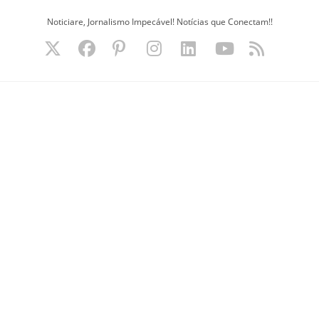
Ir
Noticiare, Jornalismo Impecável! Notícias que Conectam!!
para
o
conteúdo