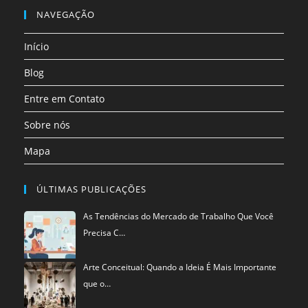
nova
nova
nova
nova
nova
nova
em
NAVEGAÇÃO
aba
aba
aba
aba
aba
aba
uma
Início
nova
aba
Blog
Entre em Contato
Sobre nós
Mapa
ÚLTIMAS PUBLICAÇÕES
As Tendências do Mercado de Trabalho Que Você
Precisa C…
Arte Conceitual: Quando a Ideia É Mais Importante
que o…