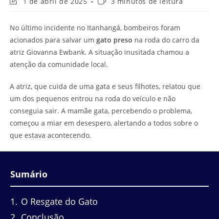
Última
Tempo
1 de abril de 2025
3 minutos de leitura
modificação
de
do
leitura:
No último incidente no Itanhangá, bombeiros foram
post:
acionados para salvar um
gato preso
na roda do carro da
atriz Giovanna Ewbank. A situação inusitada chamou a
atenção da comunidade local.
A atriz, que cuida de uma gata e seus filhotes, relatou que
um dos pequenos entrou na roda do veículo e não
conseguia sair. A mamãe gata, percebendo o problema,
começou a miar em desespero, alertando a todos sobre o
que estava acontecendo.
Sumário
1
O Resgate do Gato
2
Conclusão