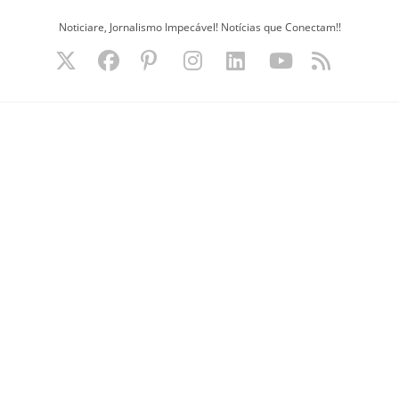
Ir
Noticiare, Jornalismo Impecável! Notícias que Conectam!!
para
o
conteúdo