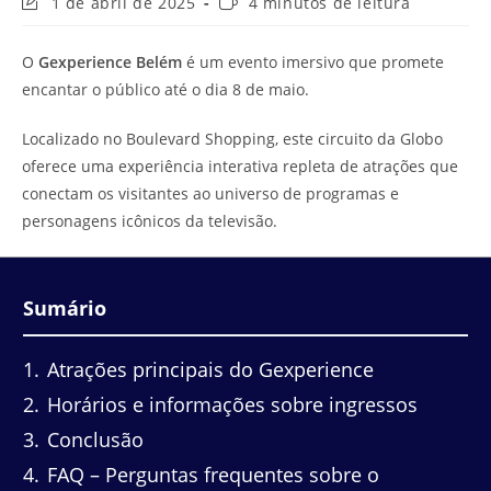
Última
Tempo
1 de abril de 2025
4 minutos de leitura
modificação
de
do
leitura:
O
Gexperience Belém
é um evento imersivo que promete
post:
encantar o público até o dia 8 de maio.
Localizado no Boulevard Shopping, este circuito da Globo
oferece uma experiência interativa repleta de atrações que
conectam os visitantes ao universo de programas e
personagens icônicos da televisão.
Sumário
1
Atrações principais do Gexperience
2
Horários e informações sobre ingressos
3
Conclusão
4
FAQ – Perguntas frequentes sobre o