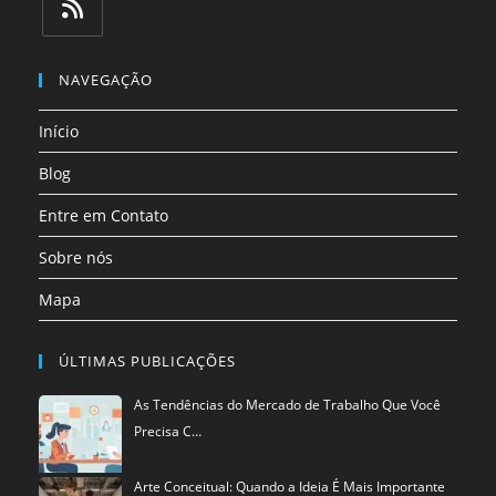
em
em
em
em
em
em
uma
uma
uma
uma
uma
uma
Abre
nova
nova
nova
nova
nova
nova
em
NAVEGAÇÃO
aba
aba
aba
aba
aba
aba
uma
Início
nova
aba
Blog
Entre em Contato
Sobre nós
Mapa
ÚLTIMAS PUBLICAÇÕES
As Tendências do Mercado de Trabalho Que Você
Precisa C…
Arte Conceitual: Quando a Ideia É Mais Importante