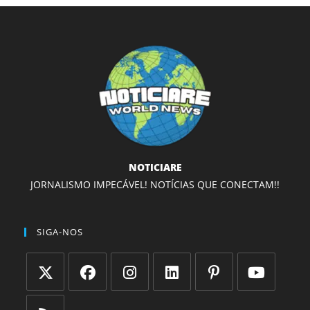
NOTICIARE
JORNALISMO IMPECÁVEL! NOTÍCIAS QUE CONECTAM!!
SIGA-NOS
Abre
Abre
Abre
Abre
Abre
Abre