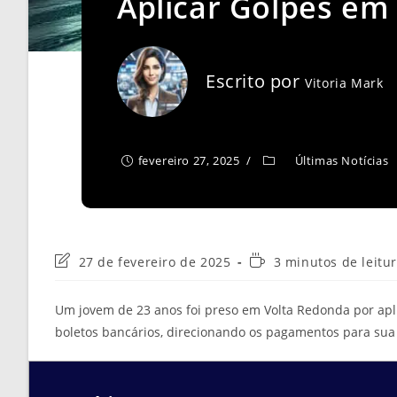
Aplicar Golpes em
Escrito por
Vitoria Mark
fevereiro 27, 2025
Últimas Notícias
Última
Tempo
27 de fevereiro de 2025
3 minutos de leitu
modificação
de
do
leitura:
Um jovem de 23 anos foi preso em Volta Redonda por apl
post:
boletos bancários, direcionando os pagamentos para sua 