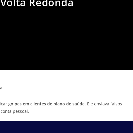
 Volta Redonda
ra
icar
golpes em clientes de plano de saúde
. Ele enviava falsos
conta pessoal.