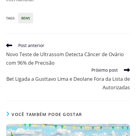
TAGS
:
BEWS
Leia
Post anterior
mais
Novo Teste de Ultrassom Detecta Câncer de Ovário
artigos
com 96% de Precisão
Próximo post
Bet Ligada a Gusttavo Lima e Deolane Fora da Lista de
Autorizadas
VOCÊ TAMBÉM PODE GOSTAR