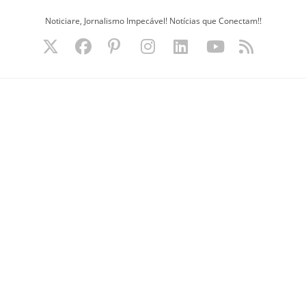
Ir
Noticiare, Jornalismo Impecável! Notícias que Conectam!!
para
o
conteúdo