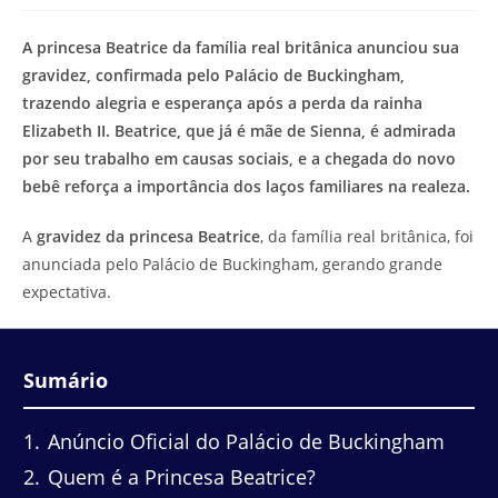
modificação
de
do
leitura:
A princesa Beatrice da família real britânica anunciou sua
post:
gravidez, confirmada pelo Palácio de Buckingham,
trazendo alegria e esperança após a perda da rainha
Elizabeth II. Beatrice, que já é mãe de Sienna, é admirada
por seu trabalho em causas sociais, e a chegada do novo
bebê reforça a importância dos laços familiares na realeza.
A
gravidez da princesa Beatrice
, da família real britânica, foi
anunciada pelo Palácio de Buckingham, gerando grande
expectativa.
Sumário
1
Anúncio Oficial do Palácio de Buckingham
2
Quem é a Princesa Beatrice?