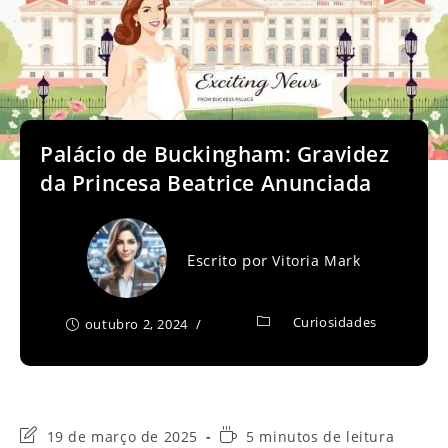
Palácio de Buckingham: Gravidez
da Princesa Beatrice Anunciada
Escrito por
Vitoria Mark
Curiosidades
outubro 2, 2024
Última
Tempo
19 de março de 2025
5 minutos de leitura