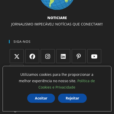
NOTICIARE
JORNALISMO IMPECÁVEL! NOTÍCIAS QUE CONECTAM!!
SIGA-NOS
Abre
Abre
Abre
Abre
Abre
Abre
em
em
em
em
em
em
Utilizamos cookies para lhe proporcionar a
uma
uma
uma
uma
uma
uma
melhor experiência no nosso site.
Política de
Abre
nova
nova
nova
nova
nova
nova
Cookies e Privacidade
em
NAVEGAÇÃO
aba
aba
aba
aba
aba
aba
uma
Aceitar
Rejeitar
Início
nova
aba
Blog