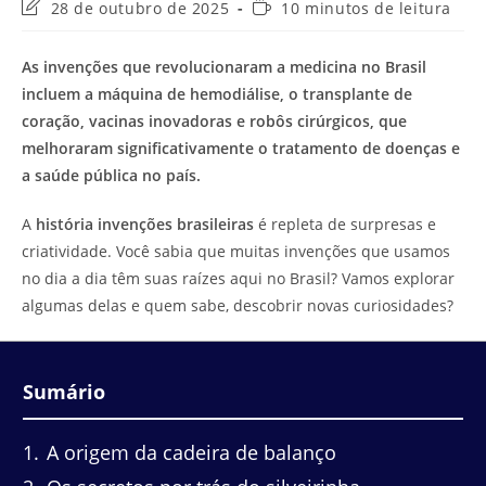
Última
Tempo
28 de outubro de 2025
10 minutos de leitura
modificação
de
do
leitura:
As invenções que revolucionaram a medicina no Brasil
post:
incluem a máquina de hemodiálise, o transplante de
coração, vacinas inovadoras e robôs cirúrgicos, que
melhoraram significativamente o tratamento de doenças e
a saúde pública no país.
A
história invenções brasileiras
é repleta de surpresas e
criatividade. Você sabia que muitas invenções que usamos
no dia a dia têm suas raízes aqui no Brasil? Vamos explorar
algumas delas e quem sabe, descobrir novas curiosidades?
Sumário
1
A origem da cadeira de balanço