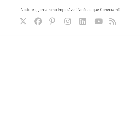
Ir
Noticiare, Jornalismo Impecável! Notícias que Conectam!!
para
o
conteúdo