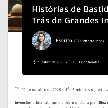
Histórias de Bast
Trás de Grandes I
Escrito por
Vitoria Mark
outubro 20, 2025
Curiosidades
Última
Tempo
20 de outubro de 2025
8 minutos de leitur
modificação
de
do
leitura:
Invenções acidentais, como o micro-ondas, a penicilina
post: