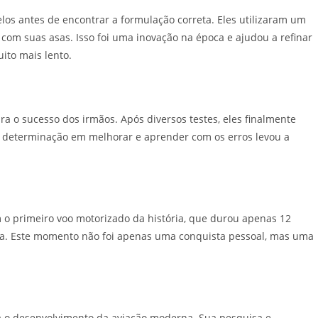
os antes de encontrar a formulação correta. Eles utilizaram um
com suas asas. Isso foi uma inovação na época e ajudou a refinar
ito mais lento.
ara o sucesso dos irmãos. Após diversos testes, eles finalmente
 determinação em melhorar e aprender com os erros levou a
 o primeiro voo motorizado da história, que durou apenas 12
ia. Este momento não foi apenas uma conquista pessoal, mas uma
 o desenvolvimento da aviação moderna. Sua pesquisa e