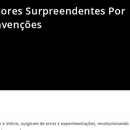
idores Surpreendentes Por
nvenções
a
 e o Velcro, surgiram de erros e experimentações, revolucionando