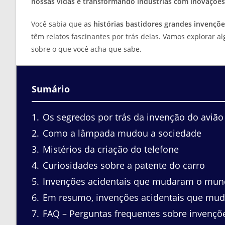
nossas vidas e transformando indústrias com inovações
Você sabia que as
histórias bastidores grandes invençõe
têm relatos fascinantes por trás delas. Vamos explorar 
sobre o que você acha que sabe.
Sumário
1
Os segredos por trás da invenção do avião
2
Como a lâmpada mudou a sociedade
3
Mistérios da criação do telefone
4
Curiosidades sobre a patente do carro
5
Invenções acidentais que mudaram o mu
6
Em resumo, invenções acidentais que m
7
FAQ – Perguntas frequentes sobre invenç