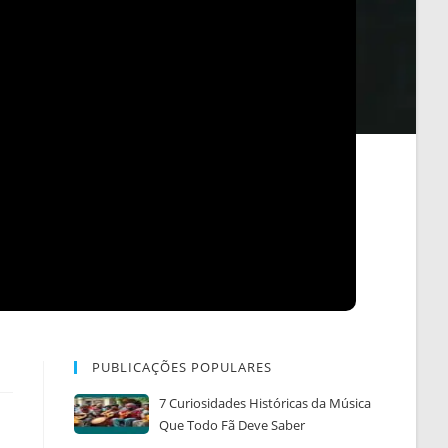
PUBLICAÇÕES POPULARES
7 Curiosidades Históricas da Música
Que Todo Fã Deve Saber