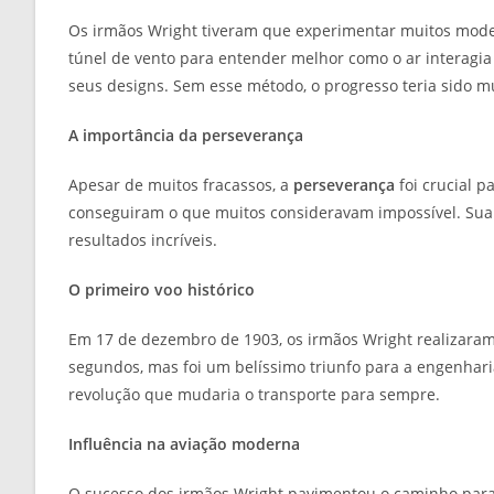
Os irmãos Wright tiveram que experimentar muitos model
túnel de vento para entender melhor como o ar interagia 
seus designs. Sem esse método, o progresso teria sido mu
A importância da perseverança
Apesar de muitos fracassos, a
perseverança
foi crucial p
conseguiram o que muitos consideravam impossível. Sua
resultados incríveis.
O primeiro voo histórico
Em 17 de dezembro de 1903, os irmãos Wright realizaram
segundos, mas foi um belíssimo triunfo para a engenhar
revolução que mudaria o transporte para sempre.
Influência na aviação moderna
O sucesso dos irmãos Wright pavimentou o caminho para