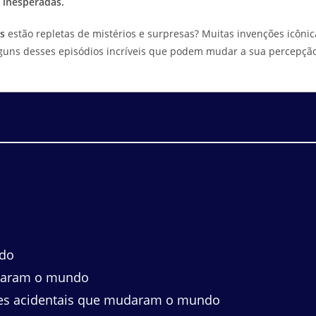
 inesperadas.
s
estão repletas de mistérios e surpresas? Muitas invenções icônic
alguns desses episódios incríveis que podem mudar a sua percepçã
ndo
udaram o mundo
ões acidentais que mudaram o mundo