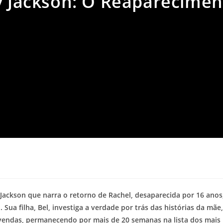
ly Jackson: O Reaparecimen
a
 Jackson que narra o retorno de Rachel, desaparecida por 16 anos
ua filha, Bel, investiga a verdade por trás das histórias da mãe,
 vendas, permanecendo por mais de 20 semanas na lista dos mais