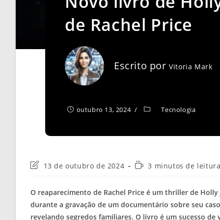
Novo livro de Hol
de Rachel Price
Escrito por
Vitoria Mark
outubro 13, 2024
Tecnologia
Última
Tempo
13 de outubro de 2024
3 minutos de leitur
modificação
de
do
leitura:
O reaparecimento de Rachel Price é um thriller de Holly
post:
durante a gravação de um documentário sobre seu caso. S
revelando segredos familiares. O livro é um sucesso de