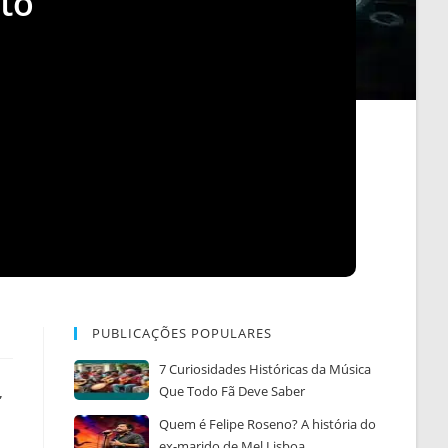
to
PUBLICAÇÕES POPULARES
7 Curiosidades Históricas da Música
,
Que Todo Fã Deve Saber
Quem é Felipe Roseno? A história do
ex-marido de Mel Lisboa