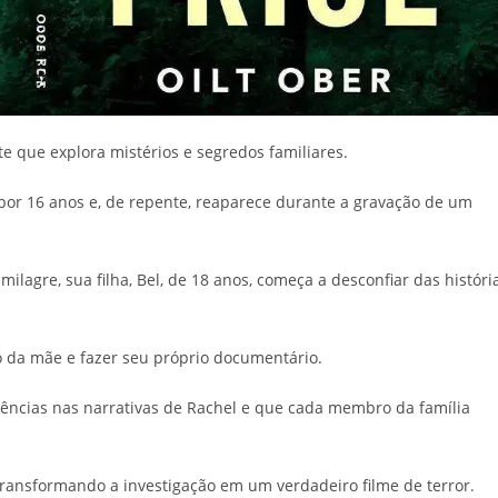
te que explora mistérios e segredos familiares.
por 16 anos e, de repente, reaparece durante a gravação de um
agre, sua filha, Bel, de 18 anos, começa a desconfiar das históri
do da mãe e fazer seu próprio documentário.
tências nas narrativas de Rachel e que cada membro da família
transformando a investigação em um verdadeiro filme de terror.