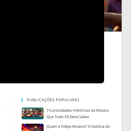
PUBLICAÇÕES POPULARES
7 Curiosidades Históricas da Música
Que Todo Fã Deve Saber
Quem é Felipe Roseno? A história do