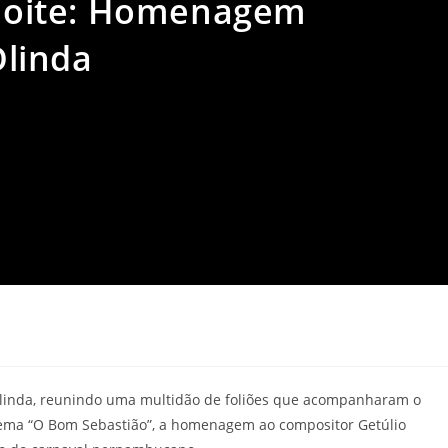
oite: Homenagem
linda
Olinda, reunindo uma multidão de foliões que acompanharam o
ema “O Bom Sebastião”, a homenagem ao compositor Getúlio