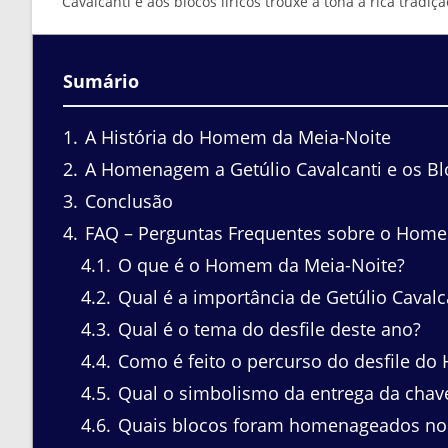
Cavalcanti e aos blocos líricos trouxe à tona a rica trad
Sumário
1
A História do Homem da Meia-Noite
2
A Homenagem a Getúlio Cavalcanti e os Blo
3
Conclusão
4
FAQ – Perguntas Frequentes sobre o Homem
4.1
O que é o Homem da Meia-Noite?
4.2
Qual é a importância de Getúlio Cavalc
4.3
Qual é o tema do desfile deste ano?
4.4
Como é feito o percurso do desfile d
4.5
Qual o simbolismo da entrega da chav
4.6
Quais blocos foram homenageados no 