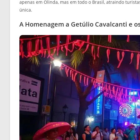
apenas em Olinda, mas em todo o Brasil, atraindo turist
única.
A Homenagem a Getúlio Cavalcanti e os 