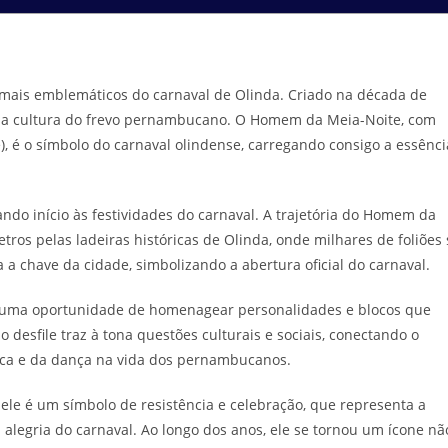
mais emblemáticos do carnaval de Olinda. Criado na década de
 e a cultura do frevo pernambucano. O Homem da Meia-Noite, com
e), é o símbolo do carnaval olindense, carregando consigo a essênci
do início às festividades do carnaval. A trajetória do Homem da
os pelas ladeiras históricas de Olinda, onde milhares de foliões 
 a chave da cidade, simbolizando a abertura oficial do carnaval.
m uma oportunidade de homenagear personalidades e blocos que
 desfile traz à tona questões culturais e sociais, conectando o
ica e da dança na vida dos pernambucanos.
e é um símbolo de resistência e celebração, que representa a
legria do carnaval. Ao longo dos anos, ele se tornou um ícone nã