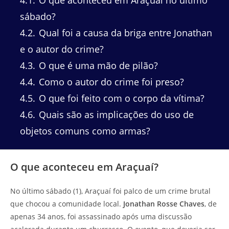
sábado?
4.2
Qual foi a causa da briga entre Jonathan
e o autor do crime?
4.3
O que é uma mão de pilão?
4.4
Como o autor do crime foi preso?
4.5
O que foi feito com o corpo da vítima?
4.6
Quais são as implicações do uso de
objetos comuns como armas?
O que aconteceu em Araçuaí?
No último sábado (1), Araçuaí foi palco de um crime brutal
que chocou a comunidade local.
Jonathan Rosse Chaves
, de
apenas 34 anos, foi assassinado após uma discussão