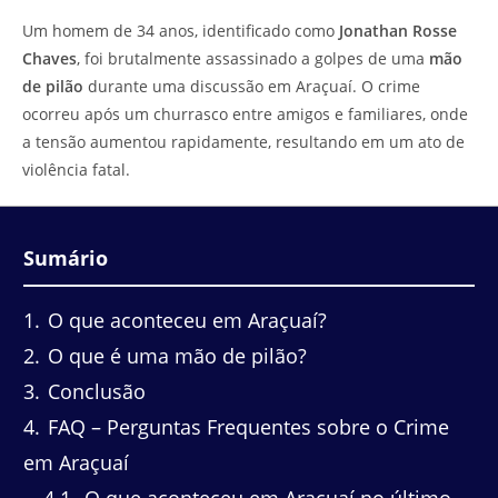
do
leitura:
Um homem de 34 anos, identificado como
Jonathan Rosse
post:
Chaves
, foi brutalmente assassinado a golpes de uma
mão
de pilão
durante uma discussão em Araçuaí. O crime
ocorreu após um churrasco entre amigos e familiares, onde
a tensão aumentou rapidamente, resultando em um ato de
violência fatal.
Sumário
1
O que aconteceu em Araçuaí?
2
O que é uma mão de pilão?
3
Conclusão
4
FAQ – Perguntas Frequentes sobre o Crime
em Araçuaí
4.1
O que aconteceu em Araçuaí no último