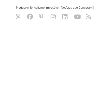
Ir
Noticiare, Jornalismo Impecável! Notícias que Conectam!!
para
o
conteúdo