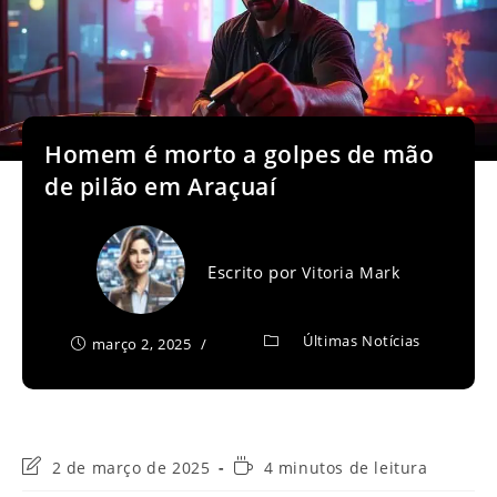
Homem é morto a golpes de mão
de pilão em Araçuaí
Escrito por
Vitoria Mark
Últimas Notícias
março 2, 2025
Última
Tempo
2 de março de 2025
4 minutos de leitura
modificação
de