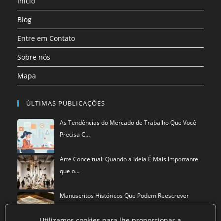
Início
nova
aba
Blog
Entre em Contato
Sobre nós
Mapa
ÚLTIMAS PUBLICAÇÕES
As Tendências do Mercado de Trabalho Que Você
Precisa C…
Arte Conceitual: Quando a Ideia É Mais Importante
que o…
Manuscritos Históricos Que Podem Reescrever
Tudo Que Sa…
Utilizamos cookies para lhe proporcionar a