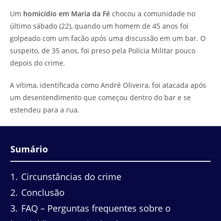
do
leitura:
Um
homicídio em Maria da Fé
chocou a comunidade no
post:
último sábado (22), quando um homem de 45 anos foi
golpeado com um facão após uma discussão em um bar. O
suspeito, de 35 anos, foi preso pela Polícia Militar pouco
depois do crime.
A vítima, identificada como André Oliveira, foi atacada após
um desentendimento que começou dentro do bar e se
estendeu para a rua.
Sumário
1
Circunstâncias do crime
2
Conclusão
3
FAQ – Perguntas frequentes sobre o