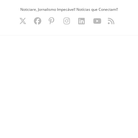
Ir
Noticiare, Jornalismo Impecável! Notícias que Conectam!!
para
o
conteúdo