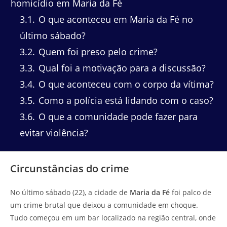
homicídio em Maria da Fé
3.1
O que aconteceu em Maria da Fé no
último sábado?
3.2
Quem foi preso pelo crime?
3.3
Qual foi a motivação para a discussão?
3.4
O que aconteceu com o corpo da vítima?
3.5
Como a polícia está lidando com o caso?
3.6
O que a comunidade pode fazer para
evitar violência?
Circunstâncias do crime
No último sábado (22), a cidade de
Maria da Fé
foi palco de
um crime brutal que deixou a comunidade em choque.
Tudo começou em um bar localizado na região central, onde