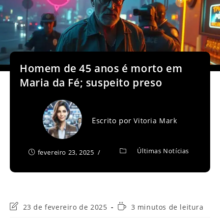
Homem de 45 anos é morto em
Maria da Fé; suspeito preso
Escrito por
Vitoria Mark
Últimas Notícias
fevereiro 23, 2025
Última
Tempo
23 de fevereiro de 2025
3 minutos de leitura
modificação
de