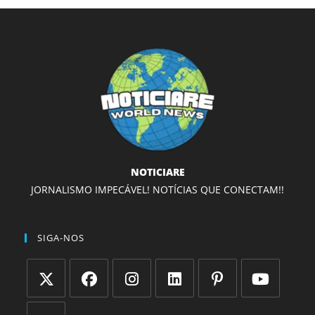
NOTICIARE
JORNALISMO IMPECÁVEL! NOTÍCIAS QUE CONECTAM!!
SIGA-NOS
Abre
Abre
Abre
Abre
Abre
Abre