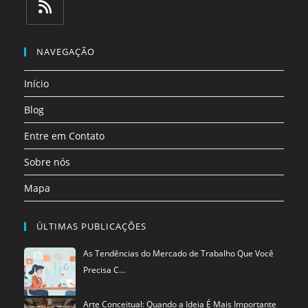
em
em
em
em
em
em
uma
uma
uma
uma
uma
uma
Abre
nova
nova
nova
nova
nova
nova
em
NAVEGAÇÃO
aba
aba
aba
aba
aba
aba
uma
Início
nova
aba
Blog
Entre em Contato
Sobre nós
Mapa
ÚLTIMAS PUBLICAÇÕES
As Tendências do Mercado de Trabalho Que Você
Precisa C…
Arte Conceitual: Quando a Ideia É Mais Importante