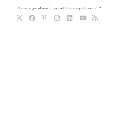
Ir
Noticiare, Jornalismo Impecável! Notícias que Conectam!!
para
o
conteúdo