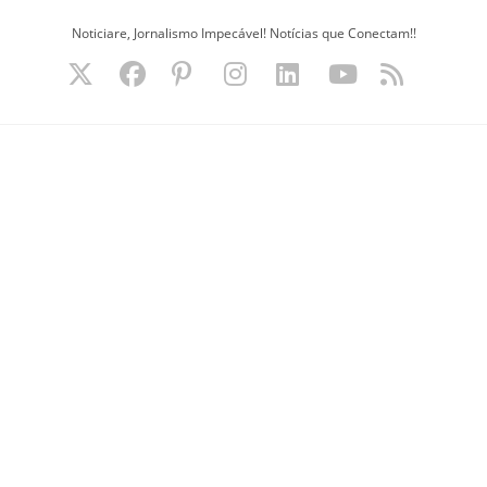
Ir
Noticiare, Jornalismo Impecável! Notícias que Conectam!!
para
o
conteúdo