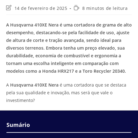
Última
Tempo
14 de fevereiro de 2025
8 minutos de leitura
modificação
de
do
leitura:
A Husqvarna 410XE Nera é uma cortadora de grama de alto
post:
desempenho, destacando-se pela facilidade de uso, ajuste
de altura de corte e tração avançada, sendo ideal para
diversos terrenos. Embora tenha um preço elevado, sua
durabilidade, economia de combustível e ergonomia a
tornam uma escolha inteligente em comparação com
modelos como a Honda HRX217 e a Toro Recycler 20340.
A
Husqvarna 410XE Nera
é uma cortadora que se destaca
pela sua qualidade e inovação, mas será que vale o
investimento?
Sumário