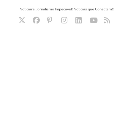
Ir
Noticiare, Jornalismo Impecável! Notícias que Conectam!!
para
o
conteúdo