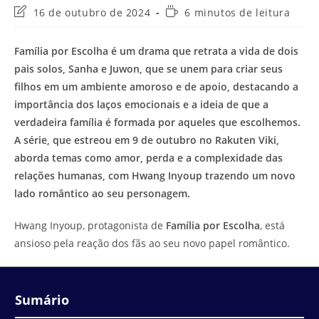
Última
Tempo
16 de outubro de 2024
6 minutos de leitura
modificação
de
do
leitura:
Família por Escolha é um drama que retrata a vida de dois
post:
pais solos, Sanha e Juwon, que se unem para criar seus
filhos em um ambiente amoroso e de apoio, destacando a
importância dos laços emocionais e a ideia de que a
verdadeira família é formada por aqueles que escolhemos.
A série, que estreou em 9 de outubro no Rakuten Viki,
aborda temas como amor, perda e a complexidade das
relações humanas, com Hwang Inyoup trazendo um novo
lado romântico ao seu personagem.
Hwang Inyoup, protagonista de
Família por Escolha
, está
ansioso pela reação dos fãs ao seu novo papel romântico.
Sumário