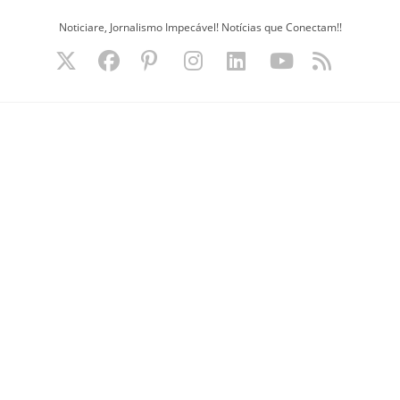
Ir
Noticiare, Jornalismo Impecável! Notícias que Conectam!!
para
o
conteúdo