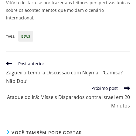
Vitória destaca-se por trazer aos leitores perspectivas únicas
sobre os acontecimentos que moldam o cenário
internacional.
TAGS
:
BEWS
Leia
Post anterior
mais
Zagueiro Lembra Discussão com Neymar: ‘Camisa?
artigos
Não Dou’
Próximo post
Ataque do Irã: Mísseis Disparados contra Israel em 20
Minutos
VOCÊ TAMBÉM PODE GOSTAR