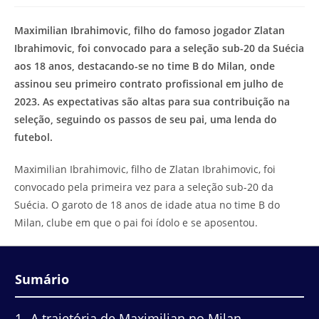
modificação
de
do
leitura:
Maximilian Ibrahimovic, filho do famoso jogador Zlatan
post:
Ibrahimovic, foi convocado para a seleção sub-20 da Suécia
aos 18 anos, destacando-se no time B do Milan, onde
assinou seu primeiro contrato profissional em julho de
2023. As expectativas são altas para sua contribuição na
seleção, seguindo os passos de seu pai, uma lenda do
futebol.
Maximilian Ibrahimovic, filho de Zlatan Ibrahimovic, foi
convocado pela primeira vez para a seleção sub-20 da
Suécia. O garoto de 18 anos de idade atua no time B do
Milan, clube em que o pai foi ídolo e se aposentou.
Sumário
1
A trajetória de Maximilian no Milan