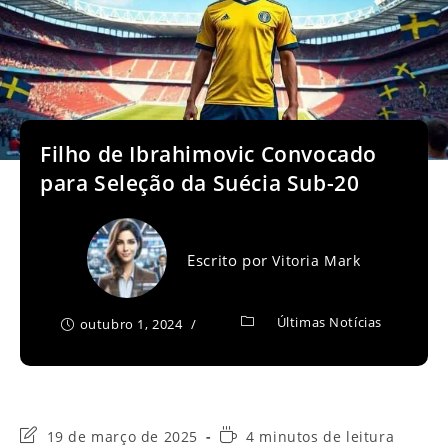
Filho de Ibrahimovic Convocado
para Seleção da Suécia Sub-20
Escrito por
Vitoria Mark
Últimas Notícias
outubro 1, 2024
Última
Tempo
19 de março de 2025
4 minutos de leitura