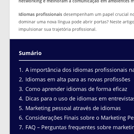
networking e melhoram a comunicação em ambientes mul
Idiomas profissionais
desempenham um papel crucial no 
dominar uma nova língua pode abrir portas? Neste artigo
impulsionar sua trajetória profissional.
Sumário
1
A importância dos idiomas profissionais na
2
Idiomas em alta para as novas profissões
3
Como aprender idiomas de forma eficaz
4
Dicas para o uso de idiomas em entrevista
5
Marketing pessoal através de idiomas
6
Considerações Finais sobre o Marketing P
7
FAQ – Perguntas frequentes sobre marketin