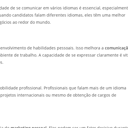
de de se comunicar em vários idiomas é essencial, especialmen
ando candidatos falam diferentes idiomas, eles têm uma melhor
egócios ao redor do mundo.
envolvimento de habilidades pessoais. Isso melhora a
comunicaç
biente de trabalho. A capacidade de se expressar claramente é vit
s.
ilidade profissional. Profissionais que falam mais de um idioma
 projetos internacionais ou mesmo de obtenção de cargos de
gia de
marketing pessoal
. Eles podem ser um fator decisivo durant