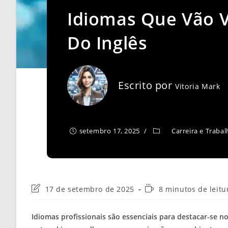
Idiomas Que Vão V
Do Inglês
Escrito por
Vitoria Mark
setembro 17, 2025
Carreira e Traba
Última
Tempo
17 de setembro de 2025
8 minutos de leitu
modificação
de
do
leitura:
Idiomas profissionais são essenciais para destacar-se 
post: