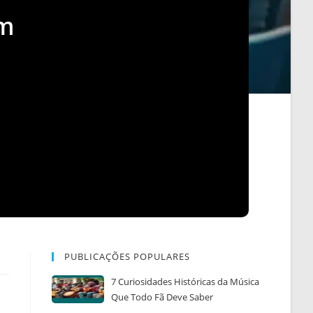
ém
PUBLICAÇÕES POPULARES
7 Curiosidades Históricas da Música
Que Todo Fã Deve Saber