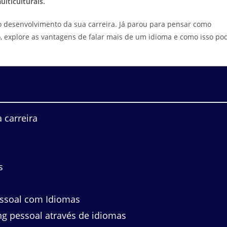
ticulturais.
desenvolvimento da sua carreira. Já parou para pensar como
, explore as vantagens de falar mais de um idioma e como isso po
 carreira
s
essoal com Idiomas
g pessoal através de idiomas