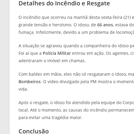
Detalhes do Incêndio e Resgate
O incêndio que ocorreu na manhã desta sexta-feira (21)
grande tensão e heroísmo. O idoso, de
66 anos
, estava d
fumaça. Infelizmente, devido a um problema de locomoçã
A situação se agravou quando a companheira do idoso pe
Foi aí que a
Polícia Militar
entrou em ação. Os agentes, c
adentraram o imóvel em chamas.
Com baldes em mãos, eles não só resgataram o idoso, m
Bombeiros
. O vídeo divulgado pela PM mostra o moment
vida.
Após o resgate, o idoso foi atendido pela equipe do Corp
local. Até o momento, as causas do incêndio permanecem 
para evitar uma tragédia maior.
Conclusão