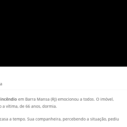
ra
 incêndio
em Barra Mansa (RJ) emocionou a todos. O imóvel,
 a vítima, de 66 anos, dormia.
casa a tempo. Sua companheira, percebendo a situação, pediu
.