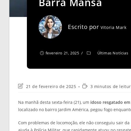
Barra Mansa
Escrito por
Vitoria Mark
fevereiro 21, 2025
Últimas Notícias
Última
Tempo
21 de fevereiro de 2025
3 minutos de leitu
modificação
de
do
leitura:
Na manhã desta sexta-feira (21), um
idoso resgatado em
post:
localizado no bairro Jardim América, pegou fogo enquanto
Com problemas de locomoção, ele não conseguiu sair da 
ajuda à Polícia Militar, que rapidamente atuou no resgate