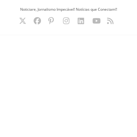
Ir
Noticiare, Jornalismo Impecável! Notícias que Conectam!!
para
o
conteúdo