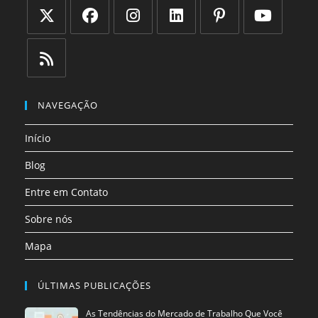
Abre
Abre
Abre
Abre
Abre
Abre
em
em
em
em
em
em
uma
uma
uma
uma
uma
uma
Abre
nova
nova
nova
nova
nova
nova
em
NAVEGAÇÃO
aba
aba
aba
aba
aba
aba
uma
Início
nova
aba
Blog
Entre em Contato
Sobre nós
Mapa
ÚLTIMAS PUBLICAÇÕES
As Tendências do Mercado de Trabalho Que Você