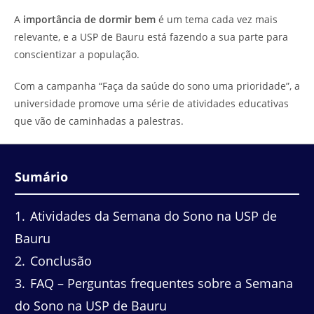
do
leitura:
A
importância de dormir bem
é um tema cada vez mais
post:
relevante, e a USP de Bauru está fazendo a sua parte para
conscientizar a população.
Com a campanha “Faça da saúde do sono uma prioridade”, a
universidade promove uma série de atividades educativas
que vão de caminhadas a palestras.
Sumário
1
Atividades da Semana do Sono na USP de
Bauru
2
Conclusão
3
FAQ – Perguntas frequentes sobre a Semana
do Sono na USP de Bauru