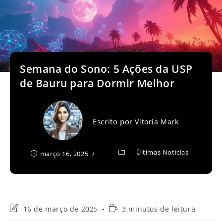
Semana do Sono: 5 Ações da USP
de Bauru para Dormir Melhor
Escrito por
Vitoria Mark
Últimas Notícias
março 16, 2025
Última
Tempo
16 de março de 2025
3 minutos de leitura
modificação
de