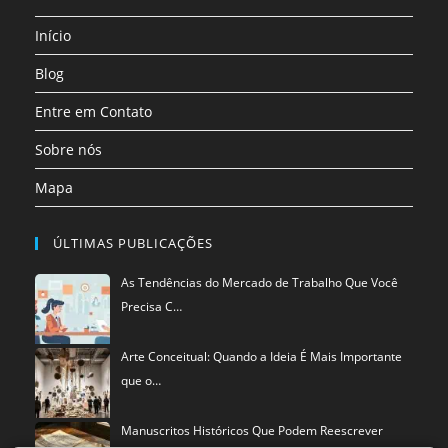
aba
aba
aba
aba
aba
aba
uma
Início
nova
aba
Blog
Entre em Contato
Sobre nós
Mapa
ÚLTIMAS PUBLICAÇÕES
As Tendências do Mercado de Trabalho Que Você
Precisa C…
Arte Conceitual: Quando a Ideia É Mais Importante
que o…
Manuscritos Históricos Que Podem Reescrever