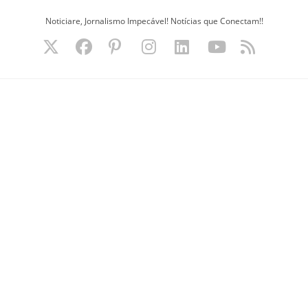
Ir
Noticiare, Jornalismo Impecável! Notícias que Conectam!!
para
o
conteúdo