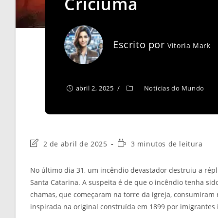
Criciúma
Escrito por
Vitoria Mark
abril 2, 2025
Notícias do Mundo
Última
Tempo
2 de abril de 2025
3 minutos de leitura
modificação
de
do
leitura:
No último dia 31, um incêndio devastador destruiu a répli
post:
Santa Catarina. A suspeita é de que o incêndio tenha sid
chamas, que começaram na torre da igreja, consumiram 
inspirada na original construída em 1899 por imigrantes i