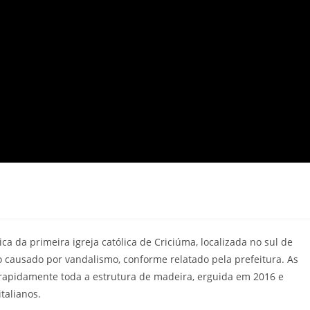
ca da primeira igreja católica de Criciúma, localizada no sul de
o causado por vandalismo, conforme relatado pela prefeitura. As
rapidamente toda a estrutura de madeira, erguida em 2016 e
talianos.