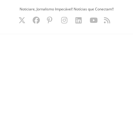
Ir
Noticiare, Jornalismo Impecável! Notícias que Conectam!!
para
o
conteúdo