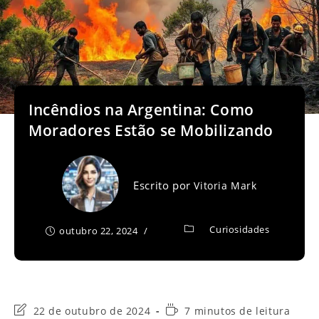
Incêndios na Argentina: Como
Moradores Estão se Mobilizando
Escrito por
Vitoria Mark
Curiosidades
outubro 22, 2024
Última
Tempo
22 de outubro de 2024
7 minutos de leitura