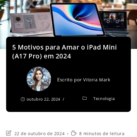
5 Motivos para Amar o iPad Mini
(A17 Pro) em 2024
Escrito por
Vitoria Mark
Tecnologia
outubro 22, 2024
Última
Tempo
22 de outubro de 2024
8 minutos de leitura