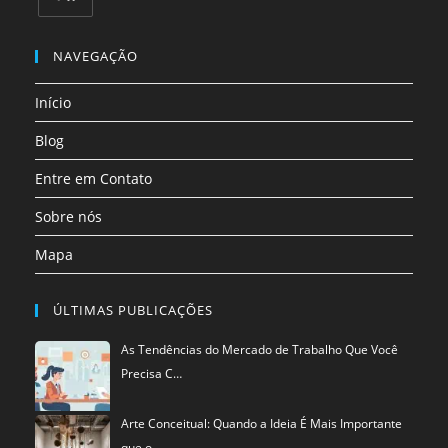
uma
uma
uma
uma
uma
uma
Abre
nova
nova
nova
nova
nova
nova
em
NAVEGAÇÃO
aba
aba
aba
aba
aba
aba
uma
Início
nova
aba
Blog
Entre em Contato
Sobre nós
Mapa
ÚLTIMAS PUBLICAÇÕES
As Tendências do Mercado de Trabalho Que Você
Precisa C…
Arte Conceitual: Quando a Ideia É Mais Importante
que o…