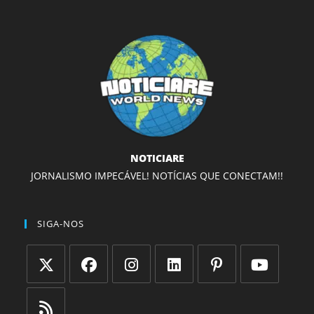
NOTICIARE
JORNALISMO IMPECÁVEL! NOTÍCIAS QUE CONECTAM!!
SIGA-NOS
Abre
Abre
Abre
Abre
Abre
Abre
em
em
em
em
em
em