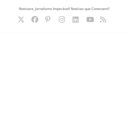
Ir
Noticiare, Jornalismo Impecável! Notícias que Conectam!!
para
o
conteúdo