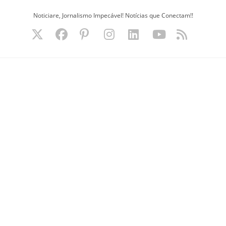
Ir
Noticiare, Jornalismo Impecável! Notícias que Conectam!!
para
o
conteúdo