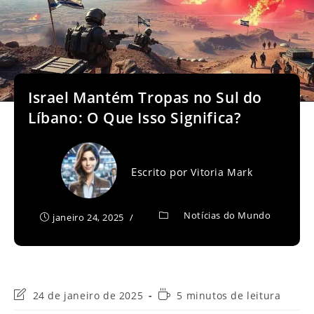
Israel Mantém Tropas no Sul do
Líbano: O Que Isso Significa?
Escrito por
Vitoria Mark
Notícias do Mundo
janeiro 24, 2025
Última
Tempo
24 de janeiro de 2025
5 minutos de leitura
modificação
de