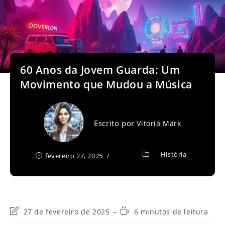
60 Anos da Jovem Guarda: Um
Movimento que Mudou a Música
Escrito por
Vitoria Mark
História
fevereiro 27, 2025
Última
Tempo
27 de fevereiro de 2025
6 minutos de leitura
modificação
de