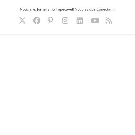
Ir
Noticiare, Jornalismo Impecável! Notícias que Conectam!!
para
o
conteúdo