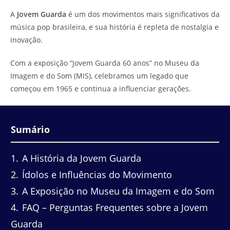
do
leitura:
A
Jovem Guarda
é um dos movimentos mais significativos da
post:
música pop brasileira, e sua história é repleta de nostalgia e
inovação.
Com a exposição “Jovem Guarda 60 anos” no Museu da
Imagem e do Som (MIS), celebramos um legado que
começou em 1965 e continua a influenciar gerações.
Sumário
1
A História da Jovem Guarda
2
Ídolos e Influências do Movimento
3
A Exposição no Museu da Imagem e do Som
4
FAQ – Perguntas Frequentes sobre a Jovem
Guarda