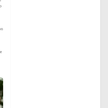
o
vo
te