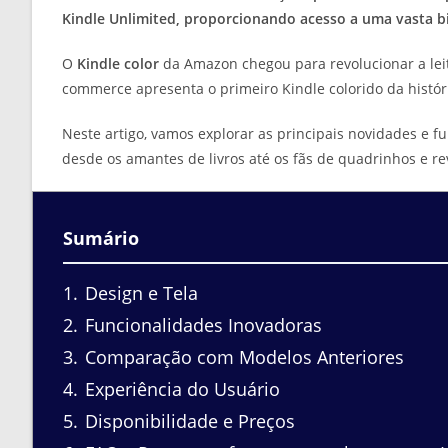
Kindle Unlimited, proporcionando acesso a uma vasta bib
O
Kindle color
da Amazon chegou para revolucionar a leit
commerce apresenta o primeiro Kindle colorido da histór
Neste artigo, vamos explorar as principais novidades e 
desde os amantes de livros até os fãs de quadrinhos e rev
Sumário
1
Design e Tela
2
Funcionalidades Inovadoras
3
Comparação com Modelos Anteriores
4
Experiência do Usuário
5
Disponibilidade e Preços