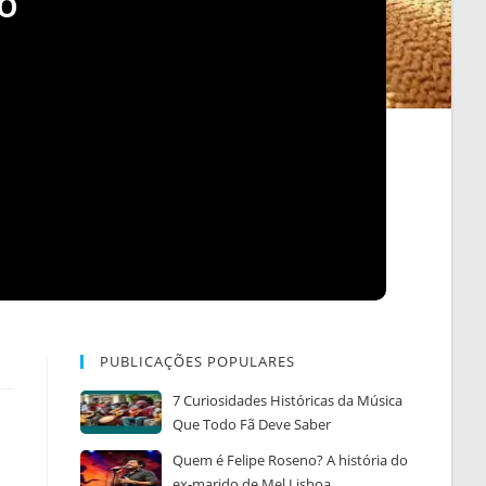
do
PUBLICAÇÕES POPULARES
7 Curiosidades Históricas da Música
Que Todo Fã Deve Saber
Quem é Felipe Roseno? A história do
ex-marido de Mel Lisboa