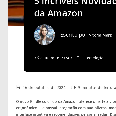
5 Incríveis Novida
da Amazon
Escrito por
Vitoria Mark
outubro 16, 2024
Tecnologia
Última
Tempo
16 de outubro de 2024
9 minutos de leitur
modificação
de
do
leitura:
O novo Kindle colorido da Amazon oferece uma tela vibr
post:
ergonômico. Ele possui integração com audiolivros, mo
interface intuitiva e recomendações personalizadas. Disp