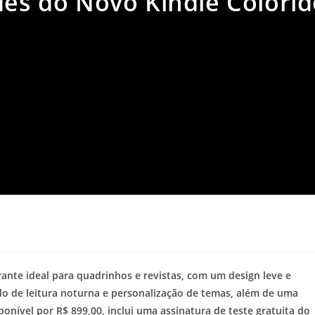
des do Novo Kindle Colori
a
ante ideal para quadrinhos e revistas, com um design leve e
do de leitura noturna e personalização de temas, além de uma
onível por R$ 899,00, inclui uma assinatura de teste gratuita do