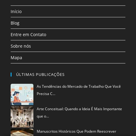
aba
aba
aba
aba
aba
aba
uma
Início
nova
aba
Blog
Entre em Contato
Sobre nós
Mapa
ÚLTIMAS PUBLICAÇÕES
As Tendências do Mercado de Trabalho Que Você
Precisa C…
Arte Conceitual: Quando a Ideia É Mais Importante
que o…
Manuscritos Históricos Que Podem Reescrever