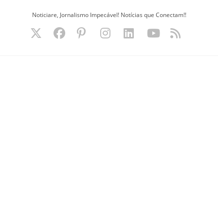
Ir
Noticiare, Jornalismo Impecável! Notícias que Conectam!!
para
o
conteúdo