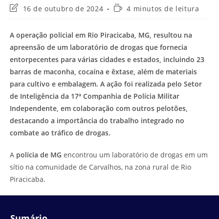
Última
Tempo
16 de outubro de 2024
4 minutos de leitura
modificação
de
do
leitura:
A operação policial em Rio Piracicaba, MG, resultou na
post:
apreensão de um laboratório de drogas que fornecia
entorpecentes para várias cidades e estados, incluindo 23
barras de maconha, cocaína e êxtase, além de materiais
para cultivo e embalagem. A ação foi realizada pelo Setor
de Inteligência da 17ª Companhia de Polícia Militar
Independente, em colaboração com outros pelotões,
destacando a importância do trabalho integrado no
combate ao tráfico de drogas.
A
polícia de MG
encontrou um laboratório de drogas em um
sítio na comunidade de Carvalhos, na zona rural de Rio
Piracicaba.
Sumário