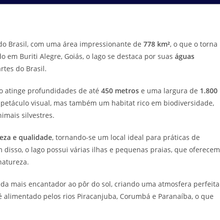
do Brasil, com uma área impressionante de
778 km²
, o que o torna
do em Buriti Alegre, Goiás, o lago se destaca por suas
águas
rtes do Brasil.
go atinge profundidades de até
450 metros
e uma largura de
1.800
spetáculo visual, mas também um habitat rico em biodiversidade,
imais silvestres.
eza e qualidade
, tornando-se um local ideal para práticas de
m disso, o lago possui várias ilhas e pequenas praias, que oferecem
natureza.
a mais encantador ao pôr do sol, criando uma atmosfera perfeita
é alimentado pelos rios Piracanjuba, Corumbá e Paranaíba, o que