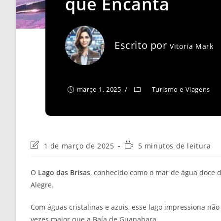
que Encanta
Escrito por
Vitoria Mark
março 1, 2025
Turismo e Viagens
Última
Tempo
1 de março de 2025
5 minutos de leitura
modificação
de
do
leitura:
O
Lago das Brisas
, conhecido como o mar de água doce de
post:
Alegre.
Com águas cristalinas e azuis, esse lago impressiona n
vezes maior que a Baía de Guanabara.