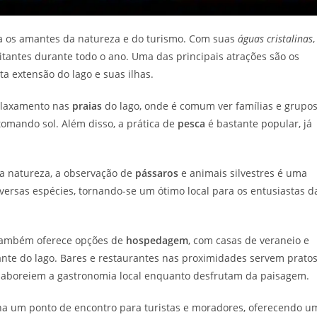
a os amantes da natureza e do turismo. Com suas
águas cristalinas
,
itantes durante todo o ano. Uma das principais atrações são os
ta extensão do lago e suas ilhas.
elaxamento nas
praias
do lago, onde é comum ver famílias e grupo
omando sol. Além disso, a prática de
pesca
é bastante popular, já
a natureza, a observação de
pássaros
e animais silvestres é uma
iversas espécies, tornando-se um ótimo local para os entusiastas d
e também oferece opções de
hospedagem
, com casas de veraneio e
nte do lago. Bares e restaurantes nas proximidades servem prato
es saboreiem a gastronomia local enquanto desfrutam da paisagem.
orna um ponto de encontro para turistas e moradores, oferecendo u