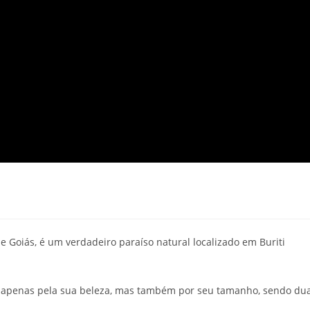
 Goiás, é um verdadeiro paraíso natural localizado em Buriti
ão apenas pela sua beleza, mas também por seu tamanho, sendo du