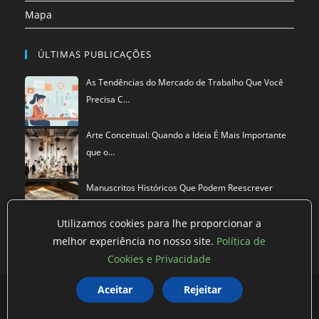
Mapa
ÚLTIMAS PUBLICAÇÕES
As Tendências do Mercado de Trabalho Que Você
Precisa C…
Arte Conceitual: Quando a Ideia É Mais Importante
que o…
Manuscritos Históricos Que Podem Reescrever
Tudo Que Sa…
Utilizamos cookies para lhe proporcionar a
melhor experiência no nosso site.
Política de
Cookies e Privacidade
Política de privacidade
Termos de Uso
Exclusão de Dados
Aceitar
Rejeitar
©
Mestre dos Blogs
2026