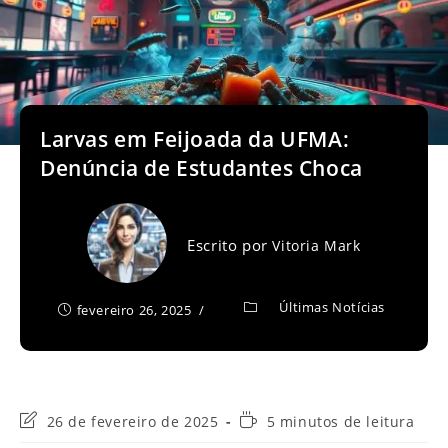
Larvas em Feijoada da UFMA:
Denúncia de Estudantes Choca
Escrito por
Vitoria Mark
Últimas Notícias
fevereiro 26, 2025
Última
Tempo
26 de fevereiro de 2025
5 minutos de leitura
modificação
de