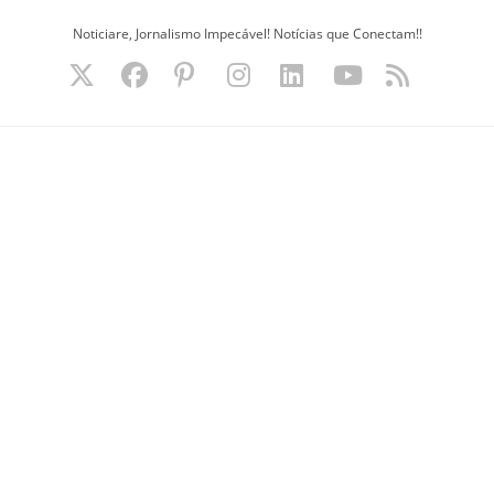
Ir
Noticiare, Jornalismo Impecável! Notícias que Conectam!!
para
o
conteúdo