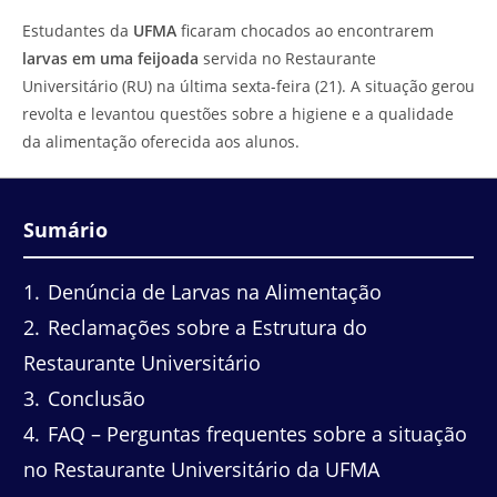
do
leitura:
Estudantes da
UFMA
ficaram chocados ao encontrarem
post:
larvas em uma feijoada
servida no Restaurante
Universitário (RU) na última sexta-feira (21). A situação gerou
revolta e levantou questões sobre a higiene e a qualidade
da alimentação oferecida aos alunos.
Sumário
1
Denúncia de Larvas na Alimentação
2
Reclamações sobre a Estrutura do
Restaurante Universitário
3
Conclusão
4
FAQ – Perguntas frequentes sobre a situação
no Restaurante Universitário da UFMA