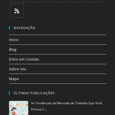
Abre
Abre
Abre
Abre
Abre
Abre
em
em
em
em
em
em
uma
uma
uma
uma
uma
uma
Abre
nova
nova
nova
nova
nova
nova
em
NAVEGAÇÃO
aba
aba
aba
aba
aba
aba
uma
Início
nova
aba
Blog
Entre em Contato
Sobre nós
Mapa
ÚLTIMAS PUBLICAÇÕES
As Tendências do Mercado de Trabalho Que Você
Precisa C…