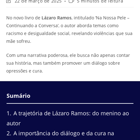
Última
Tempo
22 de março de 2025
5 minutos de leitura
modificação
de
do
leitura:
No novo livro de
Lázaro Ramos
, intitulado ‘Na Nossa Pele –
post:
Continuando a Conversa’, o autor aborda temas como
racismo e desigualdade social, revelando violências que sua
mãe sofreu.
Com uma narrativa poderosa, ele busca não apenas contar
sua história, mas também promover um diálogo sobre
opressões e cura.
Sumário
1
A trajetória de Lázaro Ramos: do menino ao
autor
2
A importância do diálogo e da cura na