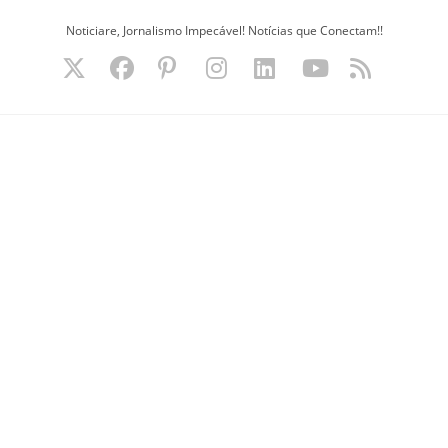
Ir
Noticiare, Jornalismo Impecável! Notícias que Conectam!!
para
o
conteúdo