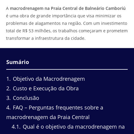
do
leitura:
A
macrodrenagem na Praia Central de Balneário Camboriú
post:
é uma obra de grande importância que visa minimizar os
problemas de alagamentos na região. Com um investimento
total de R$ 53 milhões, os trabalhos começaram e prometem
transformar a infraestrutura da cidade.
Sumário
1
Objetivo da Macrodrenagem
2
Custo e Execução da Obra
3
Conclusão
4
FAQ – Perguntas frequentes sobre a
macrodrenagem da Praia Central
4.1
Qual é o objetivo da macrodrenagem na