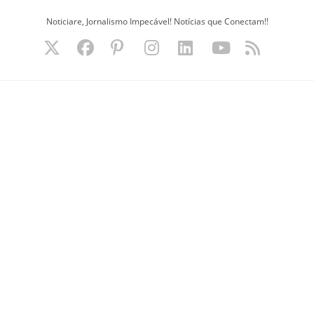
Ir
Noticiare, Jornalismo Impecável! Notícias que Conectam!!
para
o
conteúdo