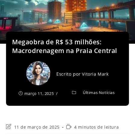
Megaobra de R$ 53 milhões:
Macrodrenagem na Praia Central
Escrito por
Vitoria Mark
Últimas Notícias
março 11, 2025
Última
Tempo
11 de março de 2025
4 minutos de leitura
modificação
de