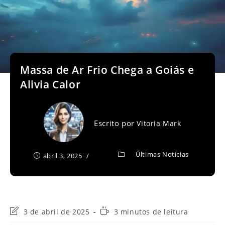
Massa de Ar Frio Chega a Goiás e
Alivia Calor
Escrito por
Vitoria Mark
Últimas Notícias
abril 3, 2025
Última
Tempo
3 de abril de 2025
3 minutos de leitura
modificação
de