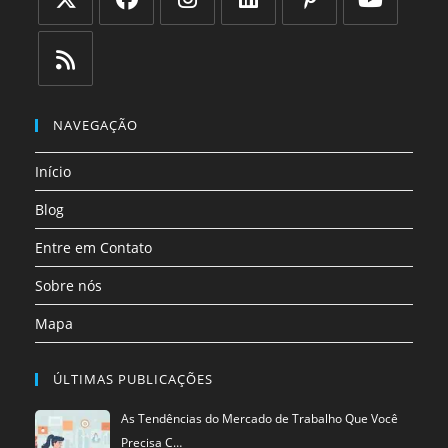
Abre
Abre
Abre
Abre
Abre
Abre
em
em
em
em
em
em
uma
uma
uma
uma
uma
uma
Abre
nova
nova
nova
nova
nova
nova
em
NAVEGAÇÃO
aba
aba
aba
aba
aba
aba
uma
Início
nova
aba
Blog
Entre em Contato
Sobre nós
Mapa
ÚLTIMAS PUBLICAÇÕES
As Tendências do Mercado de Trabalho Que Você
Precisa C…