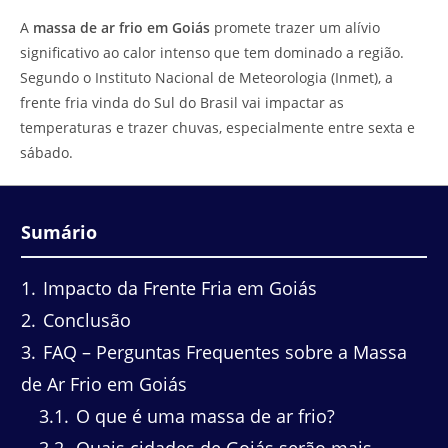
do
leitura:
A
massa de ar frio em Goiás
promete trazer um alívio
post:
significativo ao calor intenso que tem dominado a região.
Segundo o Instituto Nacional de Meteorologia (Inmet), a
frente fria vinda do Sul do Brasil vai impactar as
temperaturas e trazer chuvas, especialmente entre sexta e
sábado.
Sumário
1
Impacto da Frente Fria em Goiás
2
Conclusão
3
FAQ – Perguntas Frequentes sobre a Massa
de Ar Frio em Goiás
3.1
O que é uma massa de ar frio?
3.2
Quais cidades de Goiás serão mais