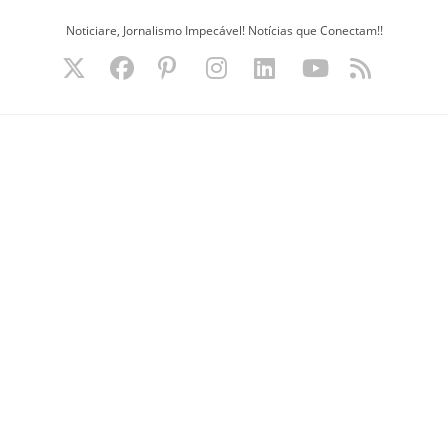
Ir
Noticiare, Jornalismo Impecável! Notícias que Conectam!!
para
o
conteúdo