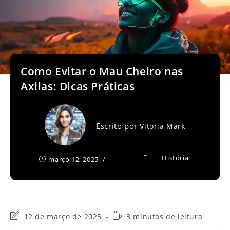
Como Evitar o Mau Cheiro nas
Axilas: Dicas Práticas
Escrito por
Vitoria Mark
História
março 12, 2025
Última
Tempo
12 de março de 2025
3 minutos de leitura
modificação
de