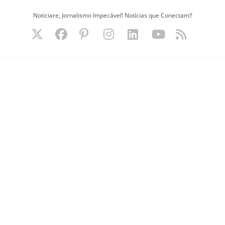
Ir
Noticiare, Jornalismo Impecável! Notícias que Conectam!!
para
o
conteúdo