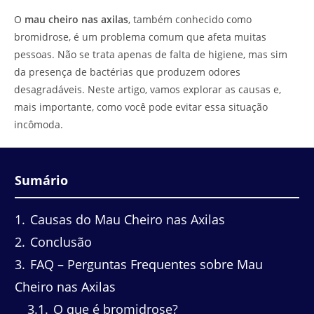
do
leitura:
O
mau cheiro nas axilas
, também conhecido como
post:
bromidrose, é um problema comum que afeta muitas
pessoas. Não se trata apenas de falta de higiene, mas sim
da presença de bactérias que produzem odores
desagradáveis. Neste artigo, vamos explorar as causas e,
mais importante, como você pode evitar essa situação
incômoda.
Sumário
1
Causas do Mau Cheiro nas Axilas
2
Conclusão
3
FAQ – Perguntas Frequentes sobre Mau
Cheiro nas Axilas
3.1
O que é bromidrose?