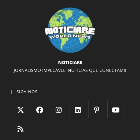
NOTICIARE
JORNALISMO IMPECÁVEL! NOTÍCIAS QUE CONECTAM!!
SIGA-NOS
Abre
Abre
Abre
Abre
Abre
Abre
em
em
em
em
em
em
uma
uma
uma
uma
uma
uma