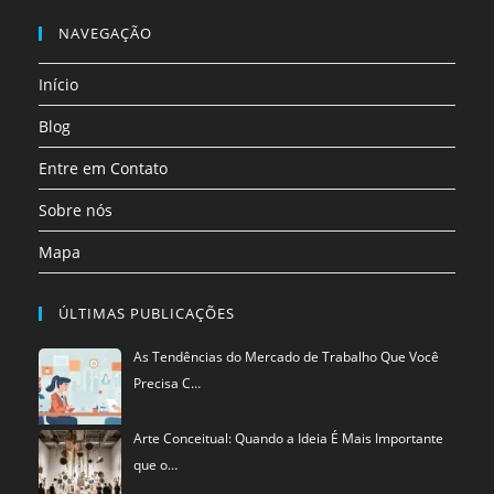
Abre
nova
nova
nova
nova
nova
nova
em
NAVEGAÇÃO
aba
aba
aba
aba
aba
aba
uma
Início
nova
aba
Blog
Entre em Contato
Sobre nós
Mapa
ÚLTIMAS PUBLICAÇÕES
As Tendências do Mercado de Trabalho Que Você
Precisa C…
Arte Conceitual: Quando a Ideia É Mais Importante
que o…