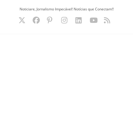
Ir
Noticiare, Jornalismo Impecável! Notícias que Conectam!!
para
o
conteúdo