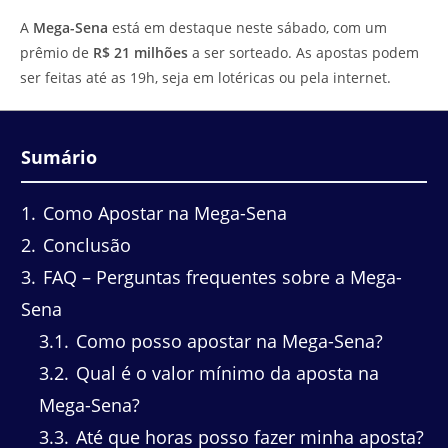
do
leitura:
A
Mega-Sena
está em destaque neste sábado, com um
post:
prêmio de
R$ 21 milhões
a ser sorteado. As apostas podem
ser feitas até as 19h, seja em lotéricas ou pela internet.
Sumário
1
Como Apostar na Mega-Sena
2
Conclusão
3
FAQ – Perguntas frequentes sobre a Mega-
Sena
3.1
Como posso apostar na Mega-Sena?
3.2
Qual é o valor mínimo da aposta na
Mega-Sena?
3.3
Até que horas posso fazer minha aposta?