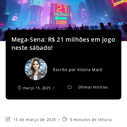
Mega-Sena: R$ 21 milhões em jogo
neste sábado!
Escrito por
Vitoria Mark
Últimas Notícias
março 15, 2025
Última
Tempo
15 de março de 2025
3 minutos de leitura
modificação
de