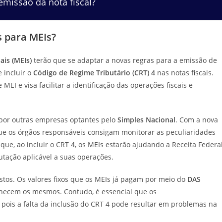
missão da nota fiscal?
s para MEIs?
is (MEIs)
terão que se adaptar a novas regras para a emissão de
 incluir o
Código de Regime Tributário (CRT) 4
nas notas fiscais.
MEI e visa facilitar a identificação das operações fiscais e
o por outras empresas optantes pelo
Simples Nacional
. Com a nova
o que os órgãos responsáveis consigam monitorar as peculiaridades
 que, ao incluir o CRT 4, os MEIs estarão ajudando a Receita Federa
utação aplicável a suas operações.
os. Os valores fixos que os MEIs já pagam por meio do
DAS
necem os mesmos. Contudo, é essencial que os
pois a falta da inclusão do CRT 4 pode resultar em problemas na