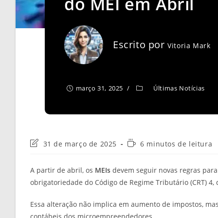
do MEI em Abril
Escrito por
Vitoria Mark
março 31, 2025
Últimas Notícias
Última
Tempo
31 de março de 2025
6 minutos de leitura
modificação
de
do
leitura:
A partir de abril, os
MEIs
devem seguir novas regras para
post:
obrigatoriedade do Código de Regime Tributário (CRT) 4, 
Essa alteração não implica em aumento de impostos, mas é
contábeis dos microempreendedores.