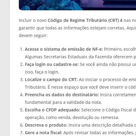
Incluir o novo
Código de Regime Tributário (CRT) 4
nas no
garantir que todas as informações estejam corretas. Aqu
devem seguir:
Acesse o sistema de emissão de NF-e:
Primeiro, escolh
Algumas Secretarias Estaduais da Fazenda oferecem p
Faça login ou cadastre-se:
Se você ainda não possui um
isso, faça o login.
Localize o campo do CRT:
Ao iniciar o processo de em
Tributário. É nesse espaço que você deve inserir o có
Preencha os dados do destinatário:
Insira corretamen
fundamental para a validade da nota.
Escolha o CFOP adequado:
Selecione o Código Fiscal 
operação, como venda, devolução ou remessa.
Descreva o produto:
Insira uma descrição detalhada do
Gere a nota fiscal:
Após revisar todas as informações, g