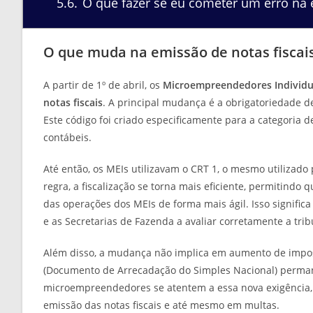
5.6
O que fazer se eu cometer um erro na e
O que muda na emissão de notas fiscai
A partir de 1º de abril, os
Microempreendedores Individua
notas fiscais
. A principal mudança é a obrigatoriedade de
Este código foi criado especificamente para a categoria de 
contábeis.
Até então, os MEIs utilizavam o CRT 1, o mesmo utilizad
regra, a fiscalização se torna mais eficiente, permitind
das operações dos MEIs de forma mais ágil. Isso significa
e as Secretarias de Fazenda a avaliar corretamente a trib
Além disso, a mudança não implica em aumento de impost
(Documento de Arrecadação do Simples Nacional) perma
microempreendedores se atentem a essa nova exigência, 
emissão das notas fiscais e até mesmo em multas.